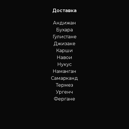
Доставка
Андижан
Бухара
Гулистане
Джизаке
Карши
Навои
Нукус
Наманган
Самарканд
Термез
Ургенч
Фергане