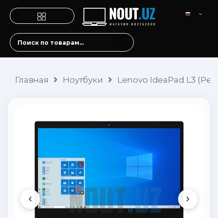
Главная
Ноутбуки
Lenovo IdeaPad L3 (Pen