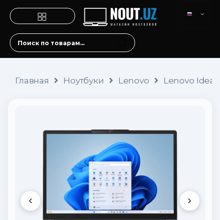
Главная
Ноутбуки
Lenovo
Lenovo IdeaPa