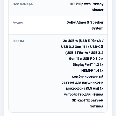
Веб-камера
HD 720p with Privacy
Shutter
Аудио
Dolby Atmos® Speaker
System
Порты
2x USB-A (USB 5 Гбит/с /
USB 3.2 Gen 1) 1x USB-C®
(USB 5 Гбит/с / USB 3.2
Gen 1) с USB PD 3.0 и
DisplayPort™ 1.2 1x
HDMI® 1.4 1x
комбинированный
разъем для наушников и
микрофона (3,5 мм) 1x
устройство для чтения
SD-карт 1x разъем
питания