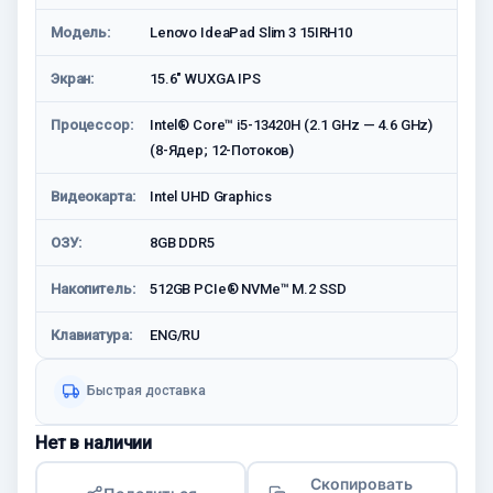
Модель:
Lenovo IdeaPad Slim 3 15IRH10
Экран:
15.6" WUXGA IPS
Процессор:
Intel® Core™ i5-13420H (2.1 GHz — 4.6 GHz)
(8-Ядeр; 12-Потоков)
Видеокарта:
Intel UHD Graphics
ОЗУ:
8GB DDR5
Накопитель:
512GB PCIe® NVMe™ M.2 SSD
Клавиатура:
ENG/RU
Быстрая доставка
Нет в наличии
Скопировать