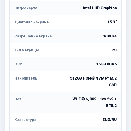
Видеокарта
Intel UHD Graphics
Диагональ экрана
15.3"
Разрешение экрана
WUXGA
Тип матрицы
IPS
ОЗУ
16GB DDR5
Накопитель
512GB PCIe® NVMe™ M.2
SSD
Сеть
Wi-Fi® 6, 802.11ax 2x2 +
BT5.2
Клавиатура
ENG/RU