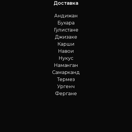
Доставка
Андижан
Бухара
Гулистане
Джизаке
Карши
Навои
Нукус
Наманган
Самарканд
Термез
Ургенч
Фергане