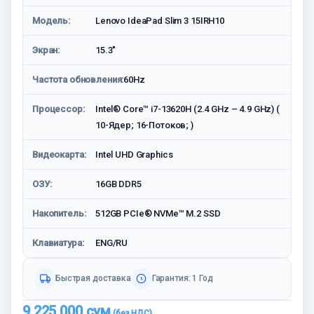
Модель:
Lenovo IdeaPad Slim 3 15IRH10
Экран:
15.3"
Частота обновления:
60Hz
Процессор:
Intel® Core™ i7-13620H (2.4 GHz – 4.9 GHz) (
10-Ядeр; 16-Потоков; )
Видеокарта:
Intel UHD Graphics
ОЗУ:
16GB DDR5
Накопитель:
512GB PCIe® NVMe™ M.2 SSD
Клавиатура:
ENG/RU
Быстрая доставка
Гарантия: 1 Год
9 225 000
сум