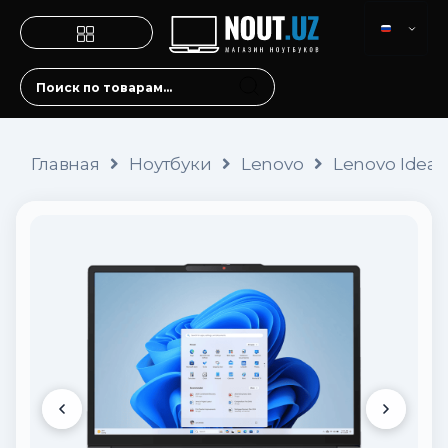
Главная
Ноутбуки
Lenovo
Lenovo IdeaPa