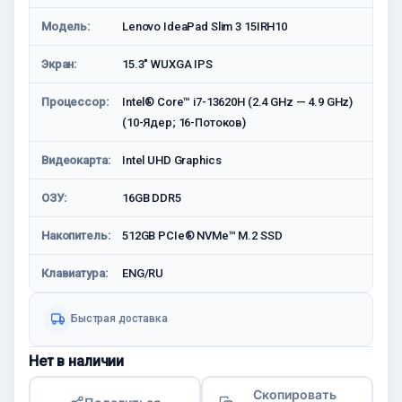
Модель:
Lenovo IdeaPad Slim 3 15IRH10
Экран:
15.3" WUXGA IPS
Процессор:
Intel® Core™ i7-13620H (2.4 GHz — 4.9 GHz)
(10-Ядeр; 16-Потоков)
Видеокарта:
Intel UHD Graphics
ОЗУ:
16GB DDR5
Накопитель:
512GB PCIe® NVMe™ M.2 SSD
Клавиатура:
ENG/RU
Быстрая доставка
Нет в наличии
Скопировать