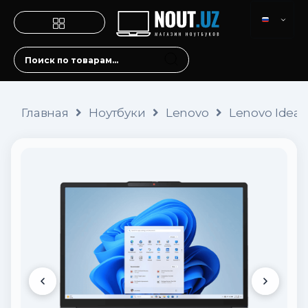
Главная
Ноутбуки
Lenovo
Lenovo IdeaPa