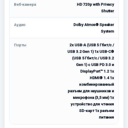
Веб-камера
HD 720p with Privacy
Shutter
Аудио
Dolby Atmos® Speaker
System
Порты
2x USB-A (USB 5 Гбит/с /
USB 3.2 Gen 1) 1x USB-C®
(USB 5 Гбит/с / USB 3.2
Gen 1) с USB PD 3.0 и
DisplayPort™ 1.2 1x
HDMI® 1.4 1x
комбинированный
разъем для наушников и
микрофона (3,5 мм) 1x
устройство для чтения
SD-карт 1x разъем
питания