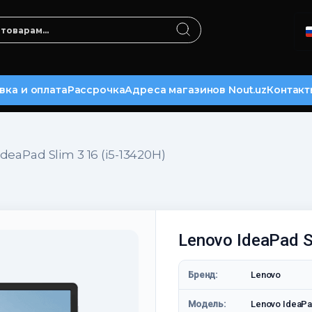
вка и оплата
Рассрочка
Адреса магазинов Nout.uz
Контакт
deaPad Slim 3 16 (i5-13420H)
Lenovo IdeaPad S
Бренд:
Lenovo
Модель:
Lenovo IdeaPa