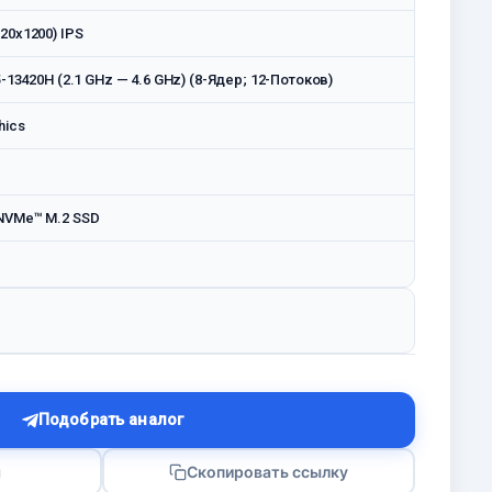
20x1200) IPS
5-13420H (2.1 GHz — 4.6 GHz) (8-Ядeр; 12-Потоков)
hics
NVMe™ M.2 SSD
Подобрать аналог
я
Скопировать ссылку