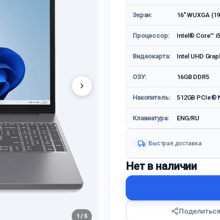
Экран:
16" WUXGA (19
Процессор:
Intel® Core™ i
Видеокарта:
Intel UHD Grap
ОЗУ:
16GB DDR5
Накопитель:
512GB PCIe® 
Клавиатура:
ENG/RU
Быстрая доставка
Нет в наличии
Поделитьс
1 / 5