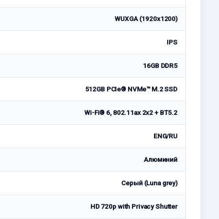
WUXGA (1920x1200)
IPS
16GB DDR5
512GB PCIe® NVMe™ M.2 SSD
Wi-Fi® 6, 802.11ax 2x2 + BT5.2
ENG/RU
Алюминий
Серый (Luna grey)
HD 720p with Privacy Shutter