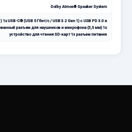
Dolby Atmos® Speaker System
) 1x USB-C® (USB 5 Гбит/с / USB 3.2 Gen 1) с USB PD 3.0 и
рованный разъем для наушников и микрофона (3,5 мм) 1x
устройство для чтения SD-карт 1x разъем питания