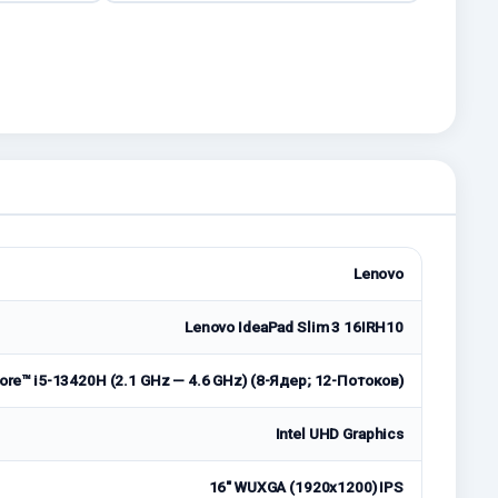
Lenovo
Lenovo IdeaPad Slim 3 16IRH10
Core™ i5-13420H (2.1 GHz — 4.6 GHz) (8-Ядeр; 12-Потоков)
Intel UHD Graphics
16" WUXGA (1920x1200) IPS