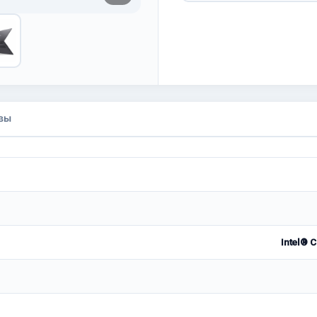
вы
Intel® 