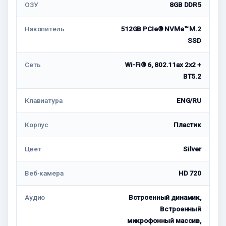
ОЗУ
8GB DDR5
Накопитель
512GB PCIe® NVMe™ M.2
SSD
Сеть
Wi-Fi® 6, 802.11ax 2x2 +
BT5.2
Клавиатура
ENG/RU
Корпус
Пластик
Цвет
Silver
Веб-камера
HD 720
Аудио
Встроенный динамик,
Встроенный
микрофонный массив,