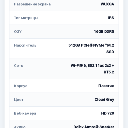
Разрешение экрана
WUXGA
Тип матрицы
IPS
ОЗУ
16GB DDR5
Накопитель
512GB PCIe® NVMe™ M.2
SSD
Сеть
Wi-Fi® 6, 802.11ax 2x2 +
BT5.2
Корпус
Пластик
Цвет
Cloud Grey
Веб-камера
HD 720
Аудио
Dolby Atmos® Speaker