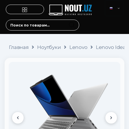
Главная
Ноутбуки
Lenovo
Lenovo IdeaPa