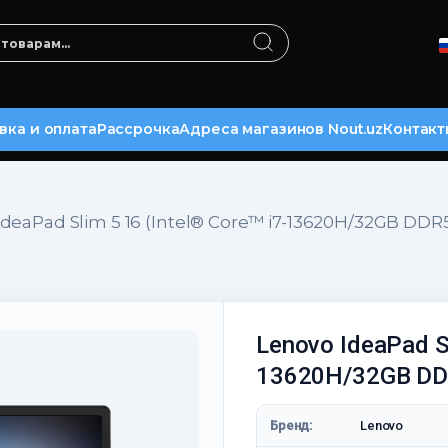
вка и оплата
Рассрочка
Адреса магазинов Nout.uz
Контакт
deaPad Slim 5 16 (Intel® Core™ i7-13620H/32GB DDR
Lenovo IdeaPad Sl
13620H/32GB DD
Бренд:
Lenovo