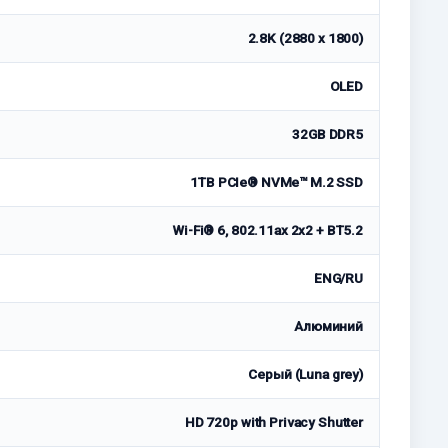
2.8K (2880 x 1800)
OLED
32GB DDR5
1TB PCIe® NVMe™ M.2 SSD
Wi-Fi® 6, 802.11ax 2x2 + BT5.2
ENG/RU
Алюминий
Серый (Luna grey)
HD 720p with Privacy Shutter