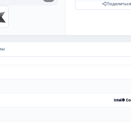
Поделитьс
вы
Intel® C