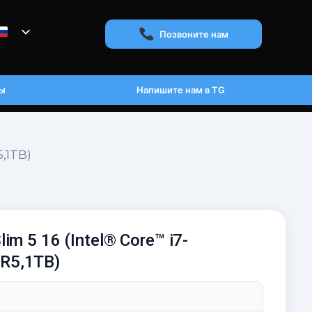
Позвоните нам
ы
Напишите нам в TG
5,1TB)
im 5 16 (Intel® Core™ i7-
R5,1TB)