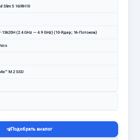
d Slim 5 16IRH10
7-13620H (2.4 GHz — 4.9 GHz) (10-Ядeр; 16-Потоков)
hics
Me™ M.2 SSD
Подобрать аналог