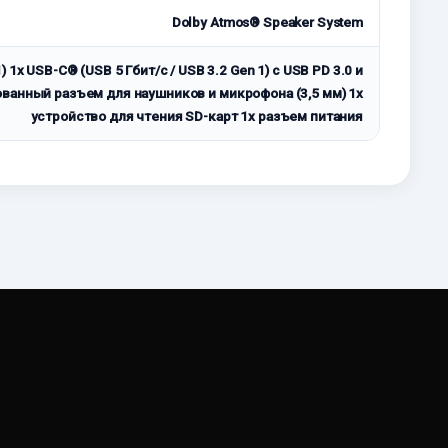
Dolby Atmos® Speaker System
) 1x USB-C® (USB 5 Гбит/с / USB 3.2 Gen 1) с USB PD 3.0 и
рованный разъем для наушников и микрофона (3,5 мм) 1x
устройство для чтения SD-карт 1x разъем питания