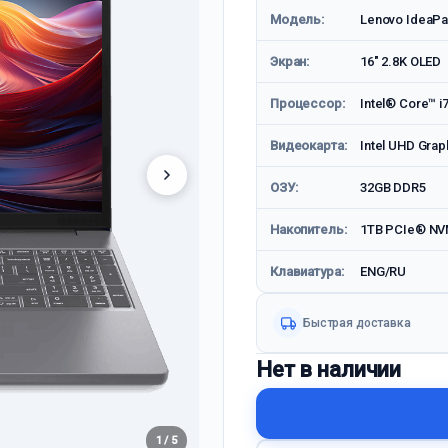
Модель:
Lenovo IdeaPa
Экран:
16" 2.8K OLED
Процессор:
Intel® Core™ i
Видеокарта:
Intel UHD Grap
ОЗУ:
32GB DDR5
Накопитель:
1TB PCIe® NV
Клавиатура:
ENG/RU
Быстрая доставка
Нет в наличии
1 / 5