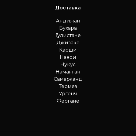
Доставка
Андижан
Бухара
Гулистане
Джизаке
Карши
Навои
Нукус
Наманган
Самарканд
Термез
Ургенч
Фергане