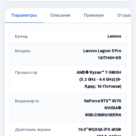
Параметры
Описание
Премиум
Отзывы
Бренд
Lenovo
Модель
Lenovo Legion 5 Pro
16ITH6H-KR
Процессор
AMD® Ryzen™ 7-5800H
(3.2 GHz - 4.4 GHz) (8-
Ядер; 16-Потоков)
Видеокарта
GeForce RTX™ 3070
NVIDIA®
8GB/256Bit/GDDR6
Диагональ экрана
16.0" WQXGA IPS sRGB