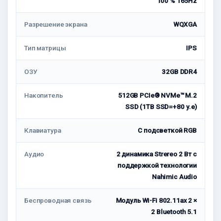
100 % 165Hz
Разрешение экрана
WQXGA
Тип матрицы
IPS
ОЗУ
32GB DDR4
Накопитель
512GB PCIe® NVMe™ M.2
SSD (1TB SSD=+80 у.е)
Клавиатура
С подсветкой RGB
Аудио
2 динамика Strereo 2 Вт с
поддержкой технологии
Nahimic Audio
Беспроводная связь
Модуль Wi-Fi 802.11ax 2 ×
2 Bluetooth 5.1