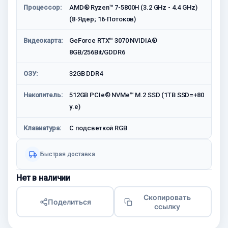
Процессор:
AMD® Ryzen™ 7-5800H (3.2 GHz - 4.4 GHz)
(8-Ядер; 16-Потоков)
Видеокарта:
GeForce RTX™ 3070 NVIDIA®
8GB/256Bit/GDDR6
ОЗУ:
32GB DDR4
Накопитель:
512GB PCIe® NVMe™ M.2 SSD (1TB SSD=+80
у.е)
Клавиатура:
С подсветкой RGB
Быстрая доставка
Нет в наличии
Скопировать
Поделиться
ссылку