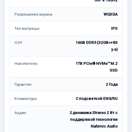
100 % 165Hz
Разрешение экрана
WQXGA
Тип матрицы
IPS
ОЗУ
16GB DDR5 (32GB=+80
у.е)
Накопитель
1TB PCIe® NVMe™ M.2
SSD
Гарантия
2 Года
Клавиатура
С подсветкой ENG/RU
Аудио
2 динамика Strereo 2 Вт с
поддержкой технологии
Nahimic Audio