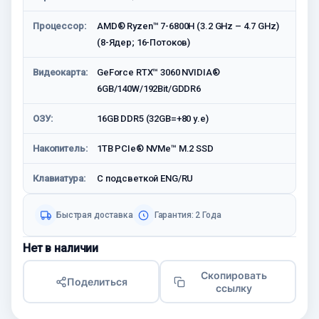
Процессор:
AMD® Ryzen™ 7-6800H (3.2 GHz – 4.7 GHz)
(8-Ядeр; 16-Потоков)
Видеокарта:
GeForce RTX™ 3060 NVIDIA®
6GB/140W/192Bit/GDDR6
ОЗУ:
16GB DDR5 (32GB=+80 у.е)
Накопитель:
1TB PCIe® NVMe™ M.2 SSD
Клавиатура:
С подсветкой ENG/RU
Быстрая доставка
Гарантия: 2 Года
Нет в наличии
Скопировать
Поделиться
ссылку