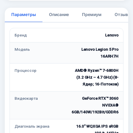
Параметры
Описание
Премиум
Отзывы
Бренд
Lenovo
Модель
Lenovo Legion 5 Pro
16ARH7H
Процессор
AMD® Ryzen™ 7-6800H
(3.2 GHz – 4.7 GHz) (8-
Ядeр; 16-Потоков)
Видеокарта
GeForce RTX™ 3060
NVIDIA®
6GB/140W/192Bit/GDDR6
Диагональ экрана
16.0" WQXGA IPS sRGB