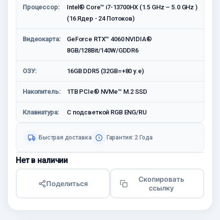
Процессор:
Intel® Core™ i7-13700HX (1.5 GHz – 5.0 GHz )
(16 Ядер - 24 Потоков)
Видеокарта:
GeForce RTX™ 4060 NVIDIA®
8GB/128Bit/140W/GDDR6
ОЗУ:
16GB DDR5 (32GB=+80 у.е)
Накопитель:
1TB PCIe® NVMe™ M.2 SSD
Клавиатура:
С подсветкой RGB ENG/RU
Быстрая доставка
Гарантия: 2 Года
Нет в наличии
Скопировать
Поделиться
ссылку