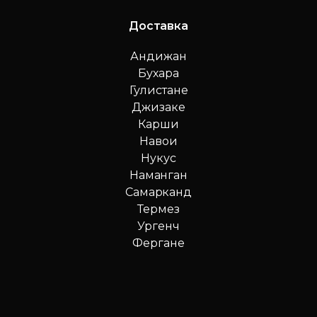
Доставка
Андижан
Бухара
Гулистане
Джизаке
Карши
Навои
Нукус
Наманган
Самарканд
Термез
Ургенч
Фергане