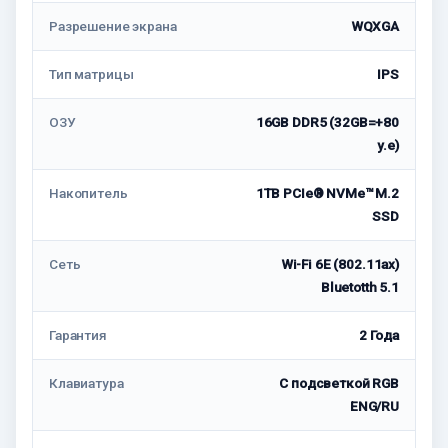
Разрешение экрана
WQXGA
Тип матрицы
IPS
ОЗУ
16GB DDR5 (32GB=+80
у.е)
Накопитель
1TB PCIe® NVMe™ M.2
SSD
Сеть
Wi-Fi 6E (802.11ax)
Bluetotth 5.1
Гарантия
2 Года
Клавиатура
С подсветкой RGB
ENG/RU