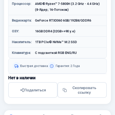
Процессор:
AMD® Ryzen™ 7-5800H (3.2 GHz - 4.4 GHz)
(8-Ядер; 16-Потоков)
Видеокарта:
GeForce RTX3060 6GB/192Bit/GDDR6
ОЗУ:
16GB DDR4 (32GB=+90 у.е)
Накопитель:
1TB PCIe® NVMe™ M.2 SSD
Клавиатура:
С подсветкой RGB ENG/RU
Быстрая доставка
Гарантия: 2 Года
Нет в наличии
Скопировать
Поделиться
ссылку