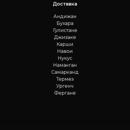
Доставка
Андижан
Бухара
Гулистане
Джизаке
Карши
Навои
Нукус
Наманган
Самарканд
Термез
Ургенч
Фергане