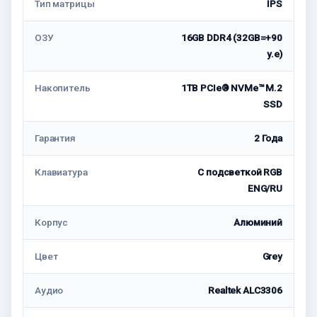
Тип матрицы
IPS
ОЗУ
16GB DDR4 (32GB=+90
у.е)
Накопитель
1TB PCIe® NVMe™ M.2
SSD
Гарантия
2 Года
Клавиатура
С подсветкой RGB
ENG/RU
Корпус
Алюминий
Цвет
Grey
Аудио
Realtek ALC3306