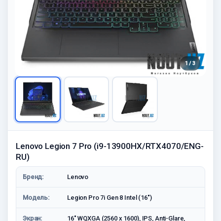
1 / 3
Lenovo Legion 7 Pro (i9-13900HX/RTX4070/ENG-
RU)
Бренд:
Lenovo
Модель:
Legion Pro 7i Gen 8 Intel (16″)
Экран:
16" WQXGA (2560 x 1600), IPS, Anti-Glare,