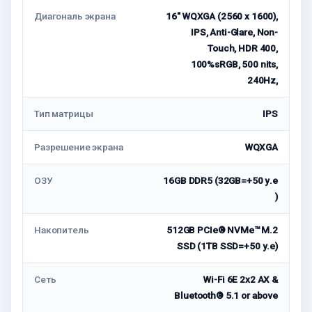
Диагональ экрана
16" WQXGA (2560 x 1600),
IPS, Anti-Glare, Non-
Touch, HDR 400,
100%sRGB, 500 nits,
240Hz,
Тип матрицы
IPS
Разрешение экрана
WQXGA
ОЗУ
16GB DDR5 (32GB=+50 у.е
)
Накопитель
512GB PCIe® NVMe™ M.2
SSD (1TB SSD=+50 у.е)
Сеть
Wi-Fi 6E 2x2 AX &
Bluetooth® 5.1 or above