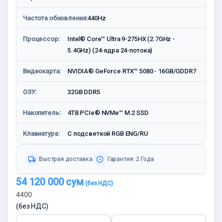
Частота обновления:
440Hz
Процессор:
Intel® Core™ Ultra 9-275HX (2.7GHz -
5.4GHz) (24-ядра 24-потока)
Видеокарта:
NVIDIA® GeForce RTX™ 5080 - 16GB/GDDR7
ОЗУ:
32GB DDR5
Накопитель:
4TB PCIe® NVMe™ M.2 SSD
Клавиатура:
С подсветкой RGB ENG/RU
Быстрая доставка
Гарантия: 2 Года
54 120 000
сум
4400
(без НДС)