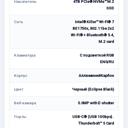
Накопитель
4TB PCIe® NVMe™ M.2
SSD
Сеть
Intel® Killer™ Wi-Fi® 7
BE1750x, 802.11be 2x2
Wi-Fi® + Bluetooth® 5.4,
M.2 card
Клавиатура
С подсветкой RGB
ENG/RU
Корпус
АллюминийКарбон
Цвет
Черный (Eclipse Black)
Веб-камера
5.0MP with E-shutter
Порты
USB-C® (USB 10Gbps) .
Thunderbolt™ 5 Card