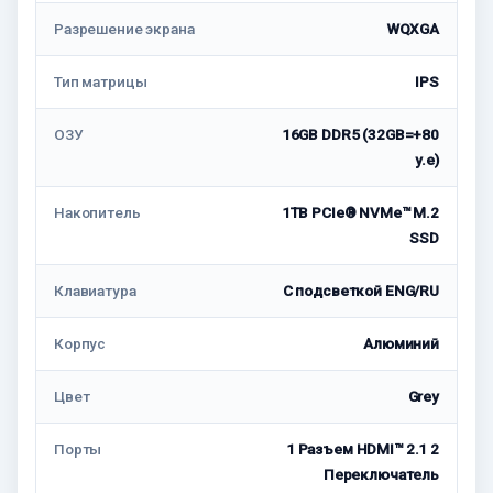
Разрешение экрана
WQXGA
Тип матрицы
IPS
ОЗУ
16GB DDR5 (32GB=+80
у.е)
Накопитель
1TB PCIe® NVMe™ M.2
SSD
Клавиатура
С подсветкой ENG/RU
Корпус
Алюминий
Цвет
Grey
Порты
1 Разъем HDMI™ 2.1 2
Переключатель