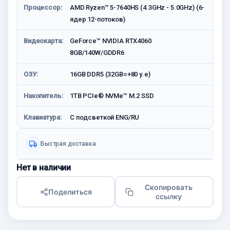
Процессор:
AMD Ryzen™ 5-7640HS (4.3GHz - 5.0GHz) (6-
ядер 12-потоков)
Видеокарта:
GeForce™ NVIDIA RTX4060
8GB/140W/GDDR6
ОЗУ:
16GB DDR5 (32GB=+80 у.е)
Накопитель:
1TB PCIe® NVMe™ M.2 SSD
Клавиатура:
С подсветкой ENG/RU
Быстрая доставка
Нет в наличии
Скопировать
Поделиться
ссылку