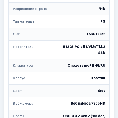
Разрешение экрана
FHD
Тип матрицы
IPS
ОЗУ
16GB DDR5
Накопитель
512GB PCIe® NVMe™ M.2
SSD
Клавиатура
С подсветкой ENG/RU
Корпус
Пластик
Цвет
Grey
Веб-камера
Веб камера 720p HD
Порты
USB-C 3.2 Gen 2 (10Gbps,