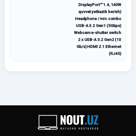
DisplayPort™ 1.4, 140W
quvvat yetkazib berish)
Headphone / mic combo
USB-A 3.2 Gen1 (5Gbps)
Webcam e-shutter switch
2 x USB-A 3.2 Gen2 (10
Gb/s) HDMI 2.1 Ethernet
(RJ45)