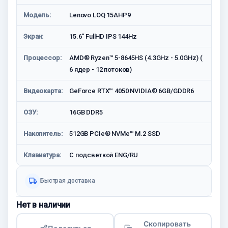
Модель:
Lenovo LOQ 15AHP9
Экран:
15.6'' FullHD IPS 144Hz
Процессор:
AMD® Ryzen™ 5-8645HS (4.3GHz - 5.0GHz) (
6 ядер - 12 потоков)
Видеокарта:
GeForce RTX™ 4050 NVIDIA® 6GB/GDDR6
ОЗУ:
16GB DDR5
Накопитель:
512GB PCIe® NVMe™ M.2 SSD
Клавиатура:
С подсветкой ENG/RU
Быстрая доставка
Нет в наличии
Скопировать