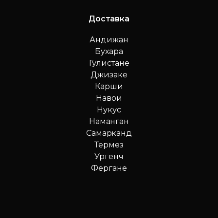
Доставка
Андижан
Бухара
Гулистане
Джизаке
Карши
Навои
Нукус
Наманган
Самарканд
Термез
Ургенч
Фергане