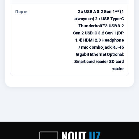
Порты
2 x USB A 3.2 Gen 1** (1
always on) 2 x USB Type-C
Thunderbolt™ 3 USB 3.2
Gen 2 USB-C 3.2 Gen 1 (DP
1.4) HDMI 2.0 Headphone
/ mic combo jack RJ-45
Gigabit Ethernet Optional:
Smart card reader SD card
reader