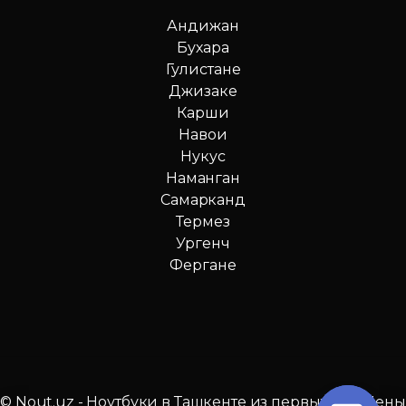
Андижан
Бухара
Гулистане
Джизаке
Карши
Навои
Нукус
Наманган
Самарканд
Термез
Ургенч
Фергане
© Nout.uz - Ноутбуки в Ташкенте из первых рук. Цены