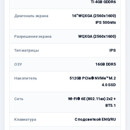
Ti 4GB GDDR6
Диагональ экрана
16" WQXGA (2560x1600)
IPS 500nits
Разрешение экрана
WQXGA (2560x1600)
Тип матрицы
IPS
ОЗУ
16GB DDR5
Накопитель
512GB PCIe® NVMe™ M.2
4.0 SSD
Сеть
Wi-Fi® 6E (802.11ax) 2x2 +
BT5.1
Клавиатура
С подсветкой ENG/RU