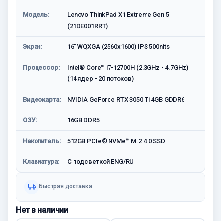
Модель:
Lenovo ThinkPad X1 Extreme Gen 5
(21DE001RRT)
Экран:
16" WQXGA (2560x1600) IPS 500nits
Процессор:
Intel® Core™ i7-12700H (2.3GHz - 4.7GHz)
(14 ядер - 20 потоков)
Видеокарта:
NVIDIA GeForce RTX 3050 Ti 4GB GDDR6
ОЗУ:
16GB DDR5
Накопитель:
512GB PCIe® NVMe™ M.2 4.0 SSD
Клавиатура:
С подсветкой ENG/RU
Быстрая доставка
Нет в наличии