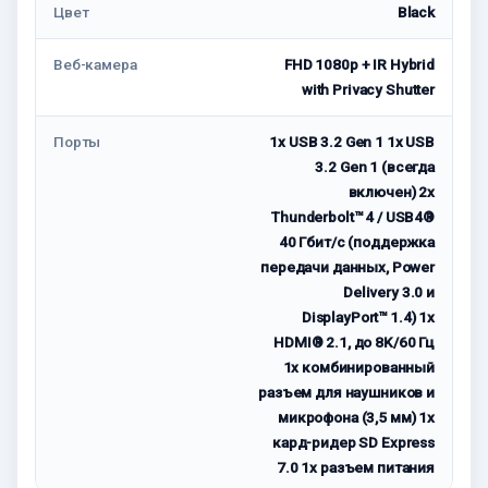
Цвет
Black
Веб-камера
FHD 1080p + IR Hybrid
with Privacy Shutter
Порты
1x USB 3.2 Gen 1 1x USB
3.2 Gen 1 (всегда
включен) 2x
Thunderbolt™ 4 / USB4®
40 Гбит/с (поддержка
передачи данных, Power
Delivery 3.0 и
DisplayPort™ 1.4) 1x
HDMI® 2.1, до 8K/60 Гц
1x комбинированный
разъем для наушников и
микрофона (3,5 мм) 1x
кард-ридер SD Express
7.0 1x разъем питания