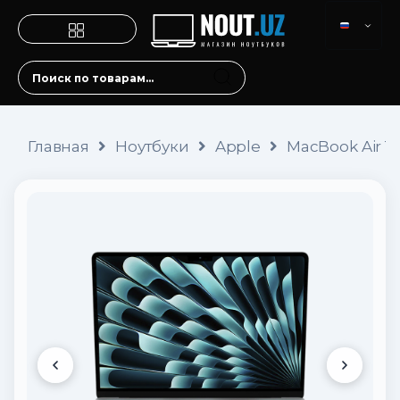
Главная
Ноутбуки
Apple
MacBook Air 13