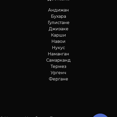
Андижан
Бухара
Гулистане
Джизаке
Карши
Навои
Нукус
Наманган
Самарканд
Термез
Ургенч
Фергане