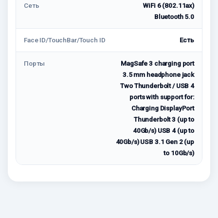
Сеть
WiFi 6 (802.11ax)
Bluetooth 5.0
Face ID/TouchBar/Touch ID
Есть
Порты
MagSafe 3 charging port
3.5 mm headphone jack
Two Thunderbolt / USB 4
ports with support for:
Charging DisplayPort
Thunderbolt 3 (up to
40Gb/s) USB 4 (up to
40Gb/s) USB 3.1 Gen 2 (up
to 10Gb/s)