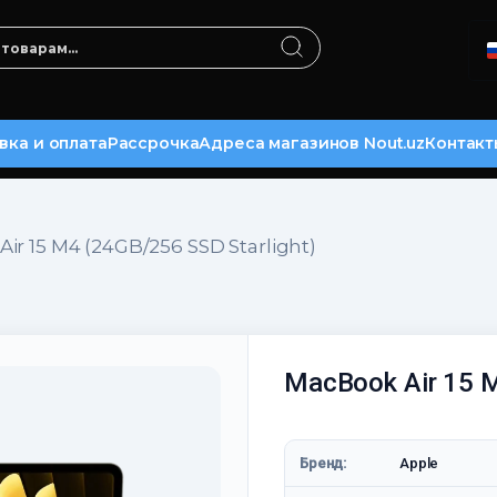
вка и оплата
Рассрочка
Адреса магазинов Nout.uz
Контакт
ir 15 M4 (24GB/256 SSD Starlight)
MacBook Air 15 M
Бренд:
Apple