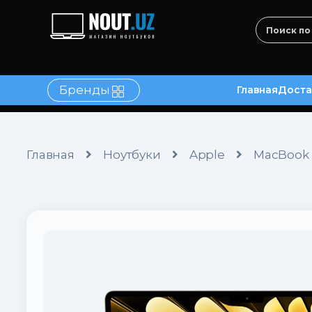
Бренды
Главная
Доста
в
Контакты
Главная
Ноутбуки
Apple
MacBook A