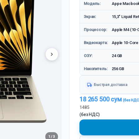
Модель:
Appe Macbook 
Экран:
15,3" Liquid Re
Процессор:
Apple M4 (10-
Видеокарта:
Apple 10-Cor
ОЗУ:
24 GB
Накопитель:
256 GB
Быстрая доставка
18 265 500
сум
1485
(без НДС)
1 / 3