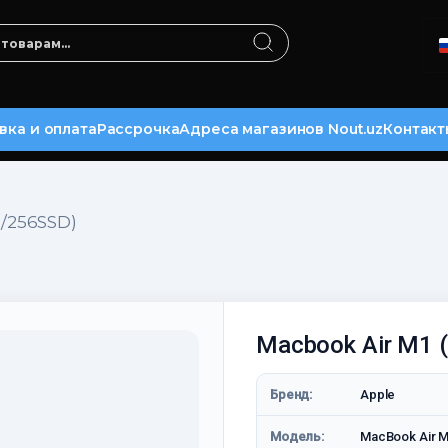
вка и оплата
Рассрочка
Адреса магазинов Nout.uz
Контакт
B/256SSD)
Macbook Air M1 
Бренд:
Apple
Модель:
MacBook Air M