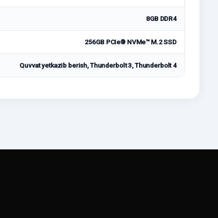
8GB DDR4
256GB PCIe® NVMe™ M.2 SSD
Quvvat yetkazib berish, Thunderbolt 3, Thunderbolt 4