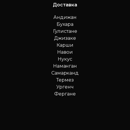
Доставка
Андижан
Бухара
Гулистане
Джизаке
Карши
Навои
Нукус
Наманган
Самарканд
Термез
Ургенч
Фергане