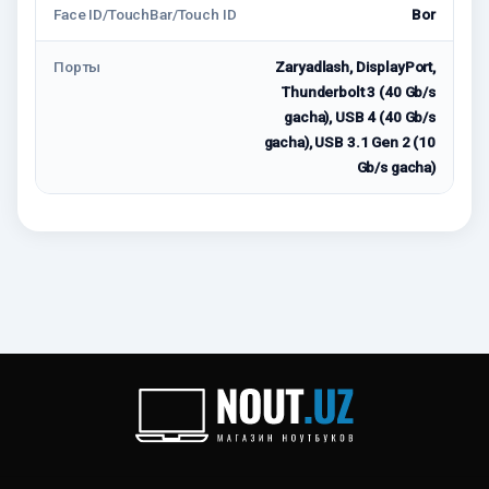
Face ID/TouchBar/Touch ID
Bor
Порты
Zaryadlash, DisplayPort,
Thunderbolt 3 (40 Gb/s
gacha), USB 4 (40 Gb/s
gacha), USB 3.1 Gen 2 (10
Gb/s gacha)