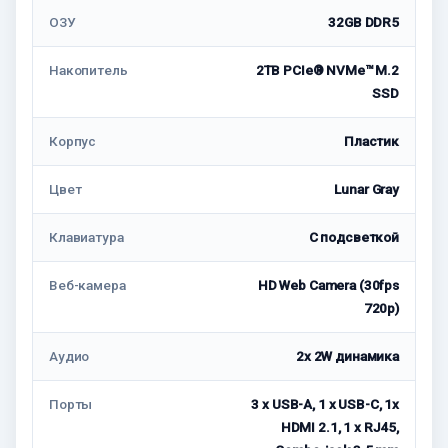
ОЗУ
32GB DDR5
Накопитель
2TB PCIe® NVMe™ M.2
SSD
Корпус
Пластик
Цвет
Lunar Gray
Клавиатура
C подсветкой
Веб-камера
HD Web Camera (30fps
720p)
Аудио
2x 2W динамика
Порты
3 x USB-A, 1 x USB-C, 1x
HDMI 2.1, 1 x RJ45,