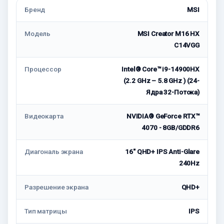
Бренд
MSI
Модель
MSI Creator M16 HX
C14VGG
Процессор
Intel® Core™ i9-14900HX
(2.2 GHz – 5.8 GHz ) (24-
Ядра 32-Потока)
Видеокарта
NVIDIA® GeForce RTX™
4070 - 8GB/GDDR6
Диагональ экрана
16" QHD+ IPS Anti-Glare
240Hz
Разрешение экрана
QHD+
Тип матрицы
IPS