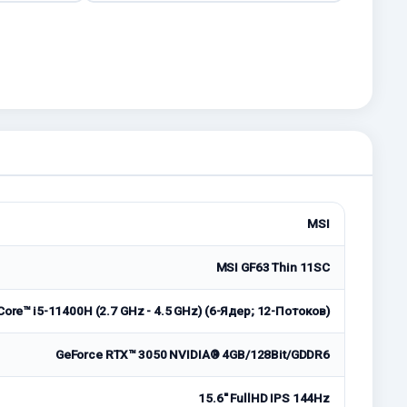
MSI
MSI GF63 Thin 11SC
 Core™ i5-11400H (2.7 GHz - 4.5 GHz) (6-Ядeр; 12-Потоков)
GeForce RTX™ 3050 NVIDIA® 4GB/128Bit/GDDR6
15.6'' FullHD IPS 144Hz