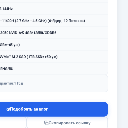
PS 144Hz
5-11400H (2.7 GHz - 4.5 GHz) (6-Ядeр; 12-Потоков)
 3050 NVIDIA® 4GB/128Bit/GDDR6
GB=+65 у.е)
VMe™ M.2 SSD (1TB SSD=+50 у.е)
 ENG/RU
арантия: 1 Год
Подобрать аналог
я
Скопировать ссылку