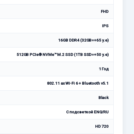
FHD
IPS
16GB DDR4 (32GB=+65 у.е)
512GB PCIe® NVMe™ M.2 SSD (1TB SSD=+50 у.е)
1 Год
802.11 ax Wi-Fi 6 + Bluetooth v5.1
Black
С подсветкой ENG/RU
HD 720