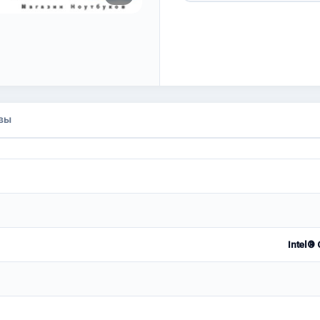
вы
Intel®