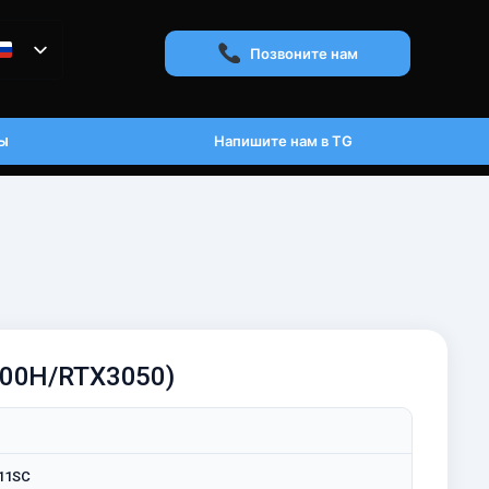
Позвоните нам
ы
Напишите нам в TG
400H/RTX3050)
 11SC