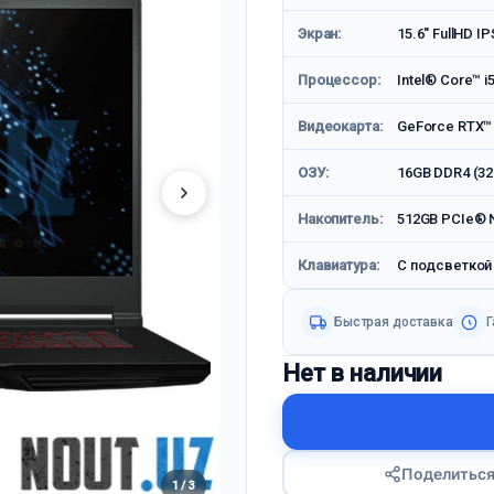
Экран:
15.6'' FullHD I
Процессор:
Intel® Core™ i
Видеокарта:
GeForce RTX™
ОЗУ:
16GB DDR4 (32
Накопитель:
512GB PCIe® N
Клавиатура:
С подсветкой
Быстрая доставка
Г
Нет в наличии
Поделитьс
1 / 3