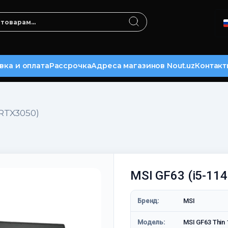
вка и оплата
Рассрочка
Адреса магазинов Nout.uz
Контакт
/RTX3050)
MSI GF63 (i5-11
Бренд:
MSI
Модель:
MSI GF63 Thin