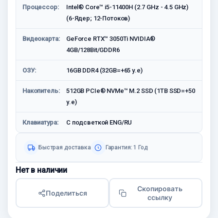
Процессор:
Intel® Core™ i5-11400H (2.7 GHz - 4.5 GHz)
(6-Ядeр; 12-Потоков)
Видеокарта:
GeForce RTX™ 3050Ti NVIDIA®
4GB/128Bit/GDDR6
ОЗУ:
16GB DDR4 (32GB=+65 у.е)
Накопитель:
512GB PCIe® NVMe™ M.2 SSD (1TB SSD=+50
у.е)
Клавиатура:
С подсветкой ENG/RU
Быстрая доставка
Гарантия: 1 Год
Нет в наличии
Скопировать
Поделиться
ссылку