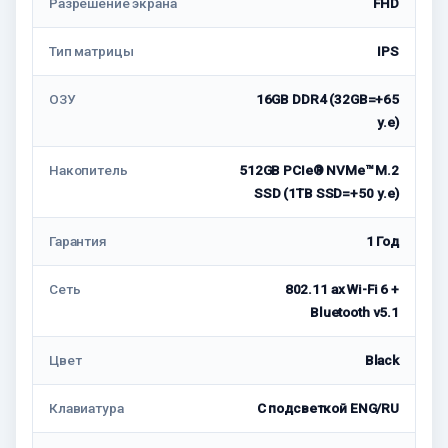
Разрешение экрана
FHD
Тип матрицы
IPS
ОЗУ
16GB DDR4 (32GB=+65
у.е)
Накопитель
512GB PCIe® NVMe™ M.2
SSD (1TB SSD=+50 у.е)
Гарантия
1 Год
Сеть
802.11 ax Wi-Fi 6 +
Bluetooth v5.1
Цвет
Black
Клавиатура
С подсветкой ENG/RU