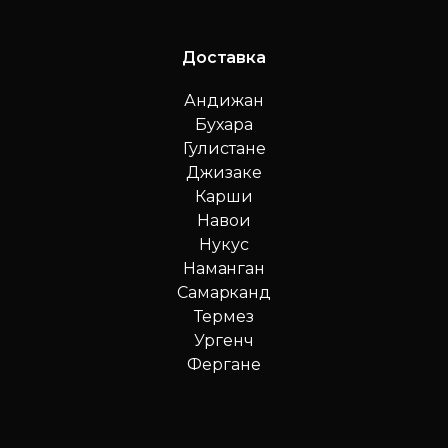
Доставка
Андижан
Бухара
Гулистане
Джизаке
Карши
Навои
Нукус
Наманган
Самарканд
Термез
Ургенч
Фергане