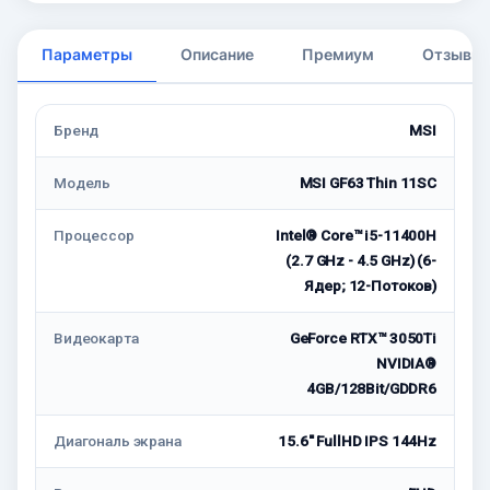
Параметры
Описание
Премиум
Отзывы
Бренд
MSI
Модель
MSI GF63 Thin 11SC
Процессор
Intel® Core™ i5-11400H
(2.7 GHz - 4.5 GHz) (6-
Ядeр; 12-Потоков)
Видеокарта
GeForce RTX™ 3050Ti
NVIDIA®
4GB/128Bit/GDDR6
Диагональ экрана
15.6'' FullHD IPS 144Hz