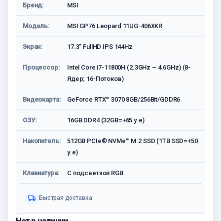
Бренд:
MSI
Модель:
MSI GP76 Leopard 11UG-406XKR
Экран:
17.3" FullHD IPS 144Hz
Процессор:
Intel Core i7-11800H (2.3GHz – 4.6GHz) (8-
Ядeр; 16-Потоков)
Видеокарта:
GeForce RTX™ 3070 8GB/256Bit/GDDR6
ОЗУ:
16GB DDR4 (32GB=+65 у.е)
Накопитель:
512GB PCIe® NVMe™ M.2 SSD (1TB SSD=+50
у.е)
Клавиатура:
С подсветкой RGB
Быстрая доставка