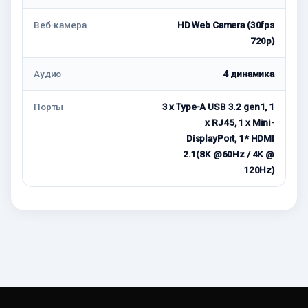
Веб-камера
HD Web Camera (30fps
720p)
Аудио
4 динамика
Порты
3 x Type-A USB 3.2 gen1, 1
x RJ45, 1 x Mini-
DisplayPort, 1* HDMI
2.1(8K @60Hz / 4K @
120Hz)