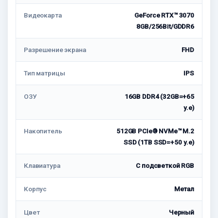
Видеокарта
GeForce RTX™ 3070
8GB/256Bit/GDDR6
Разрешение экрана
FHD
Тип матрицы
IPS
ОЗУ
16GB DDR4 (32GB=+65
у.е)
Накопитель
512GB PCIe® NVMe™ M.2
SSD (1TB SSD=+50 у.е)
Клавиатура
С подсветкой RGB
Корпус
Метал
Цвет
Черный