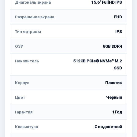
Диагональ экрана
15.6" FullHD IPS
Разрешение экрана
FHD
Тип матрицы
IPS
ОЗУ
8GB DDR4
Накопитель
512GB PCIe® NVMe™ M.2
SSD
Корпус
Пластик
Цвет
Черный
Гарантия
1 Год
Клавиатура
C подсветкой