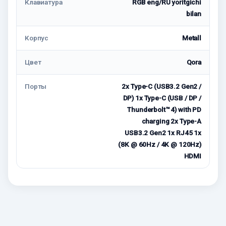
Клавиатура
RGB eng/RU yoritgichi
bilan
Корпус
Metall
Цвет
Qora
Порты
2x Type-C (USB3.2 Gen2 /
DP) 1x Type-C (USB / DP /
Thunderbolt™ 4) with PD
charging 2x Type-A
USB3.2 Gen2 1x RJ45 1x
(8K @ 60Hz / 4K @ 120Hz)
HDMI