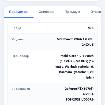
Параметры
Описание
Премиум
Отзывы
Бренд
MSI
Модель
MSI Stealth GS66 12UGS-
242XUZ
Процессор
Intel® Core™ i9-12900h
(3.8 GHz – 5.0 GHz) (14
yadro; #ishlash yadrolari 6,
# samarali yadrolar 8; 20
iplar)
Видеокарта
GeForce RTX3070Ti
NVIDIA
8GB/256Bit/GDDR6