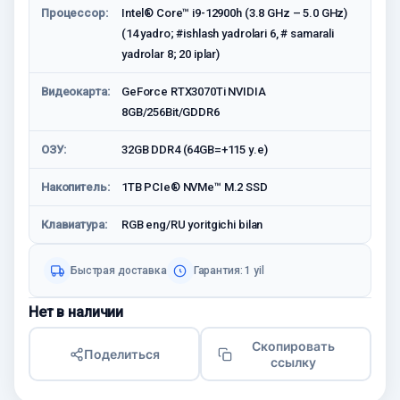
Процессор:
Intel® Core™ i9-12900h (3.8 GHz – 5.0 GHz)
(14 yadro; #ishlash yadrolari 6, # samarali
yadrolar 8; 20 iplar)
Видеокарта:
GeForce RTX3070Ti NVIDIA
8GB/256Bit/GDDR6
ОЗУ:
32GB DDR4 (64GB=+115 у.е)
Накопитель:
1TB PCIe® NVMe™ M.2 SSD
Клавиатура:
RGB eng/RU yoritgichi bilan
Быстрая доставка
Гарантия: 1 yil
Нет в наличии
Скопировать
Поделиться
ссылку