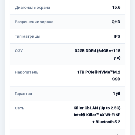
Диагональ экрана
15.6
Разрешение экрана
QHD
Тип матрицы
IPS
ОЗУ
32GB DDR4 (64GB=+115
у.е)
Накопитель
1TB PCIe® NVMe™ M.2
SSD
Гарантия
1 yil
Сеть
Killer Gb LAN (Up to 2.5G)
Intel® Killer™ AX Wi-Fi 6E
+ Bluetooth 5.2