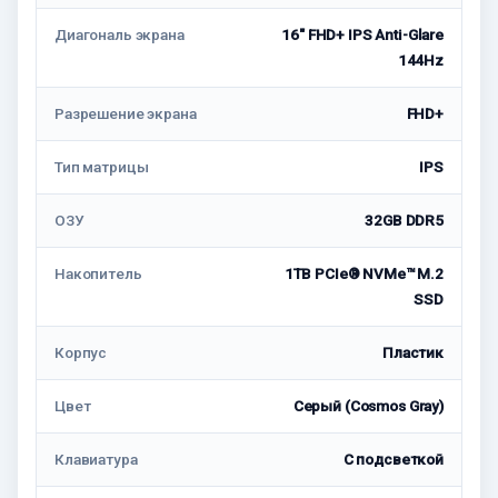
Диагональ экрана
16" FHD+ IPS Anti-Glare
144Hz
Разрешение экрана
FHD+
Тип матрицы
IPS
ОЗУ
32GB DDR5
Накопитель
1TB PCIe® NVMe™ M.2
SSD
Корпус
Пластик
Цвет
Серый (Cosmos Gray)
Клавиатура
C подсветкой