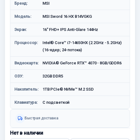
Бренд:
MSI
Модель:
MSI Sword 16 HX B14VGKG
Экран:
16" FHD+ IPS Anti-Glare 144Hz
Процессор:
Intel® Core™ i7-14650HX (2.2GHz - 5.2GHz)
(16-ядер; 24-потока)
Видеокарта:
NVIDIA® GeForce RTX™ 4070 - 8GB/GDDR6
ОЗУ:
32GB DDR5
Накопитель:
1TB PCIe® NVMe™ M.2 SSD
Клавиатура:
C подсветкой
Быстрая доставка
Нет в наличии