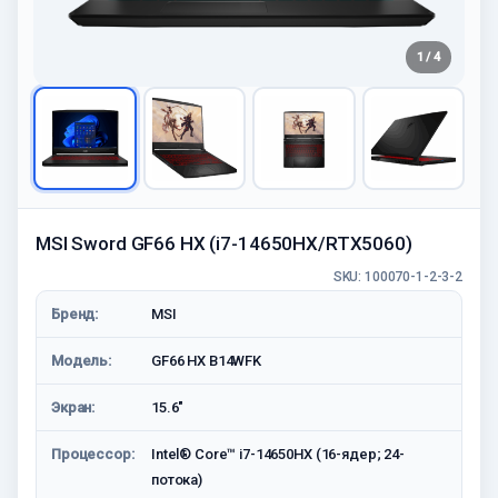
1 / 4
MSI Sword GF66 HX (i7-14650HX/RTX5060)
SKU: 100070-1-2-3-2
Бренд:
MSI
Модель:
GF66 HX B14WFK
Экран:
15.6"
Процессор:
Intel® Core™ i7-14650HX (16-ядер; 24-
потока)