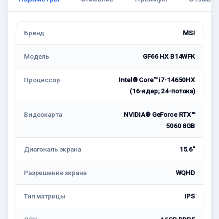
Бренд
MSI
Модель
GF66 HX B14WFK
Процессор
Intel® Core™ i7-14650HX
(16-ядер; 24-потока)
Видеокарта
NVIDIA® GeForce RTX™
5060 8GB
Диагональ экрана
15.6"
Разрешение экрана
WQHD
Тип матрицы
IPS