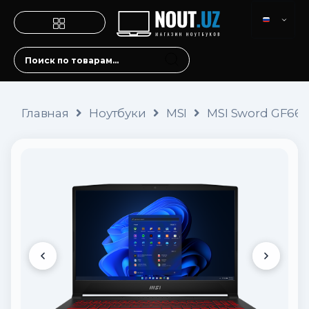
Главная
Ноутбуки
MSI
MSI Sword GF66 