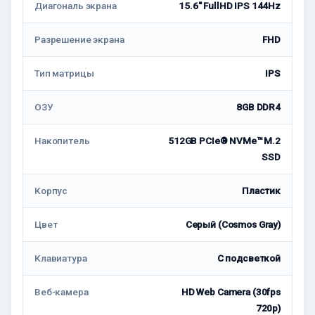
Диагональ экрана
15.6'' FullHD IPS 144Hz
Разрешение экрана
FHD
Тип матрицы
IPS
ОЗУ
8GB DDR4
Накопитель
512GB PCIe® NVMe™ M.2
SSD
Корпус
Пластик
Цвет
Серый (Cosmos Gray)
Клавиатура
C подсветкой
Веб-камера
HD Web Camera (30fps
720p)