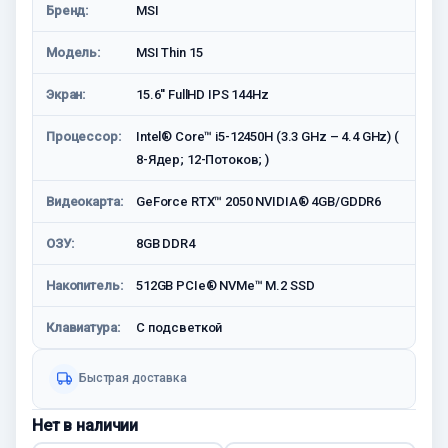
Бренд:
MSI
Модель:
MSI Thin 15
Экран:
15.6'' FullHD IPS 144Hz
Процессор:
Intel® Core™ i5-12450H (3.3 GHz – 4.4 GHz) (
8-Ядeр; 12-Потоков; )
Видеокарта:
GeForce RTX™ 2050 NVIDIA® 4GB/GDDR6
ОЗУ:
8GB DDR4
Накопитель:
512GB PCIe® NVMe™ M.2 SSD
Клавиатура:
C подсветкой
Быстрая доставка
Нет в наличии