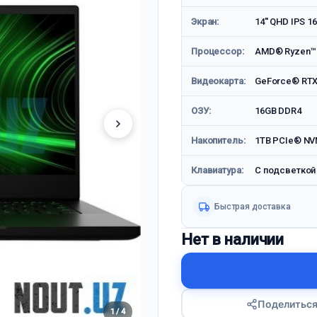
Экран:
14'' QHD IPS 1
Процессор:
AMD® Ryzen™ 9
Видеокарта:
GeForce® RTX
ОЗУ:
16GB DDR4
Накопитель:
1TB PCIe® NV
Клавиатура:
С подсветкой
Быстрая доставка
Нет в наличии
Поделитьс
1 / 4