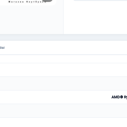
вы
AMD® Ry