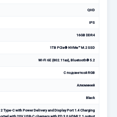
QHD
IPS
16GB DDR4
1TB PCIe® NVMe™ M.2 SSD
Wi-Fi 6E (802.11ax), Bluetooth® 5.2
С подсветкой RGB
Алюминий
Black
 2 Type-C with Power Delivery and Display Port 1.4 Charging
orted with 20V USB-C chargers with PD 3.0 HDMI 2.1 output