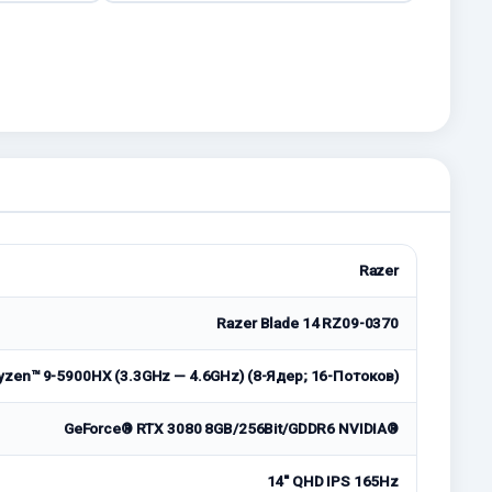
Razer
Razer Blade 14 RZ09-0370
zen™ 9-5900HX (3.3GHz — 4.6GHz) (8-Ядер; 16-Потоков)
GeForce® RTX 3080 8GB/256Bit/GDDR6 NVIDIA®
14'' QHD IPS 165Hz