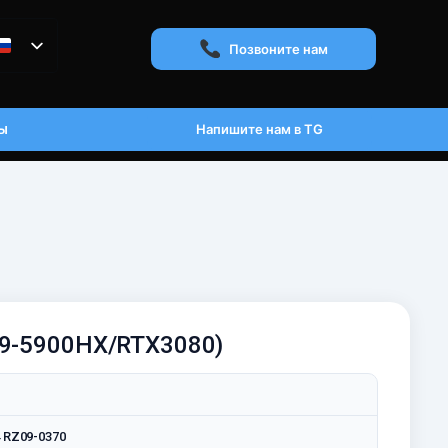
Позвоните нам
ы
Напишите нам в TG
(R9-5900HX/RTX3080)
4 RZ09-0370