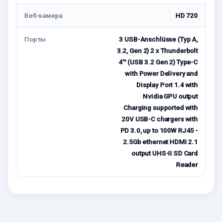
Веб-камера
HD 720
Порты
3 USB-Anschlüsse (Typ A,
3.2, Gen 2) 2 x Thunderbolt
4™ (USB 3.2 Gen 2) Type-C
with Power Delivery and
Display Port 1.4 with
Nvidia GPU output
Charging supported with
20V USB-C chargers with
PD 3.0, up to 100W RJ45 -
2.5Gb ethernet HDMI 2.1
output UHS-II SD Card
Reader