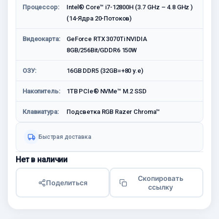
Процессор:
Intel® Core™ i7-12800H (3.7 GHz – 4.8 GHz )
(14-Ядра 20-Потоков)
Видеокарта:
GeForce RTX 3070Ti NVIDIA
8GB/256Bit/GDDR6 150W
ОЗУ:
16GB DDR5 (32GB=+80 у.е)
Накопитель:
1TB PCIe® NVMe™ M.2 SSD
Клавиатура:
Подсветка RGB Razer Chroma™
Быстрая доставка
Нет в наличии
Скопировать
Поделиться
ссылку