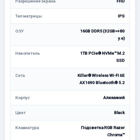
Разрешение экрана
FHD
Тип матрицы
IPS
ОЗУ
16GB DDR5 (32GB=+80
у.е)
Накопитель
1TB PCIe® NVMe™ M.2
SSD
Сеть
Killer® Wireless Wi-Fi 6E
AX1690 Bluetooth® 5.2
Корпус
Алюминий
Цвет
Black
Клавиатура
Подсветка RGB Razer
Chroma™