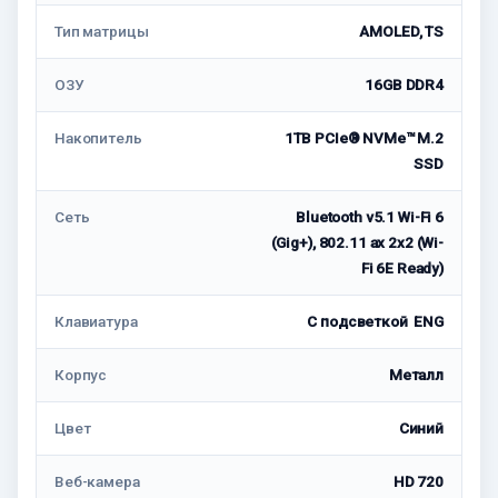
Тип матрицы
AMOLED, TS
ОЗУ
16GB DDR4
Накопитель
1TB PCIe® NVMe™ M.2
SSD
Сеть
Bluetooth v5.1 Wi-Fi 6
(Gig+), 802.11 ax 2x2 (Wi-
Fi 6E Ready)
Клавиатура
С подсветкой ENG
Корпус
Металл
Цвет
Синий
Веб-камера
HD 720