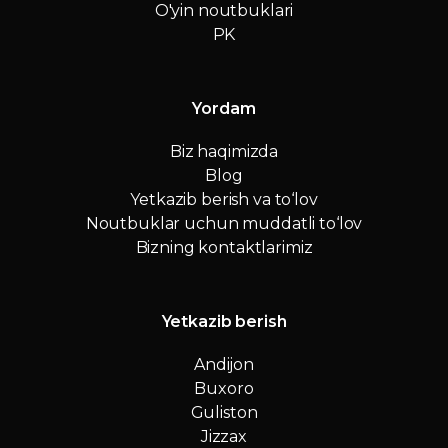
O'yin noutbuklari
PK
Yordam
Biz haqimizda
Blog
Yetkazib berish va to‘lov
Noutbuklar uchun muddatli to‘lov
Bizning kontaktlarimiz
Yetkazib berish
Andijon
Buxoro
Guliston
Jizzax