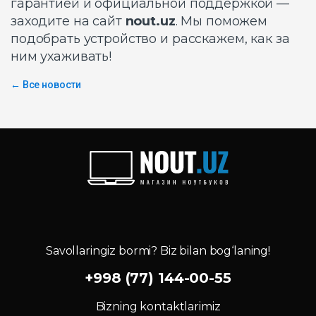
гарантией и официальной поддержкой —
заходите на сайт
nout.uz
. Мы поможем
подобрать устройство и расскажем, как за
ним ухаживать!
← Все новости
Savollaringiz bormi? Biz bilan bog‘laning!
+998 (77) 144-00-55
Bizning kontaktlarimiz