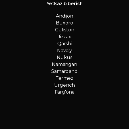
Yetkazib berish
Andijon
Buxoro
Guliston
Jizzax
Qarshi
Navoiy
Nukus
Namangan
Samarqand
Termez
Urgench
Farg'ona