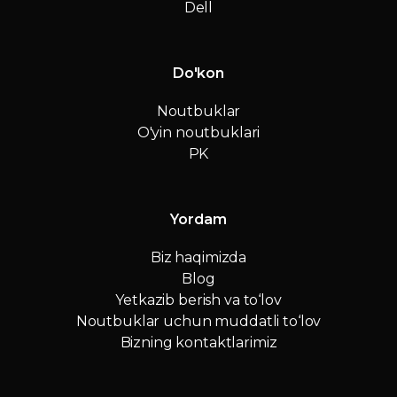
Dell
Do'kon
Noutbuklar
O'yin noutbuklari
PK
Yordam
Biz haqimizda
Blog
Yetkazib berish va to‘lov
Noutbuklar uchun muddatli to‘lov
Bizning kontaktlarimiz