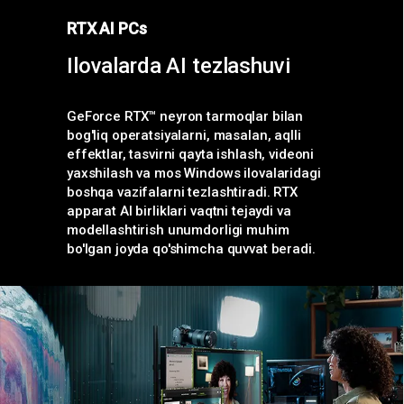
RTX AI PCs
Ilovalarda AI tezlashuvi
GeForce RTX™ neyron tarmoqlar bilan
bog'liq operatsiyalarni, masalan, aqlli
effektlar, tasvirni qayta ishlash, videoni
yaxshilash va mos Windows ilovalaridagi
boshqa vazifalarni tezlashtiradi. RTX
apparat AI birliklari vaqtni tejaydi va
modellashtirish unumdorligi muhim
bo'lgan joyda qo'shimcha quvvat beradi.