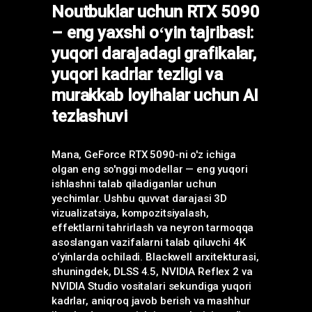
Noutbuklar uchun RTX 5090
– eng yaxshi oʻyin tajribasi:
yuqori darajadagi grafikalar,
yuqori kadrlar tezligi va
murakkab loyihalar uchun AI
tezlashuvi
Mana, GeForce RTX 5090-ni o'z ichiga
olgan eng so'nggi modellar — eng yuqori
ishlashni talab qiladiganlar uchun
yechimlar. Ushbu quvvat darajasi 3D
vizualizatsiya, kompozitsiyalash,
effektlarni tahrirlash va neyron tarmoqqa
asoslangan vazifalarni talab qiluvchi 4K
o‘yinlarda ochiladi. Blackwell arxitekturasi,
shuningdek, DLSS 4.5, NVIDIA Reflex 2 va
NVIDIA Studio vositalari sekundiga yuqori
kadrlar, aniqroq javob berish va mashhur