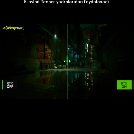
5-avlod Tensor yadrolaridan foydalanadi.