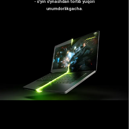
- o'yin o'ynashdan tortib yuqori
unumdorlikgacha.