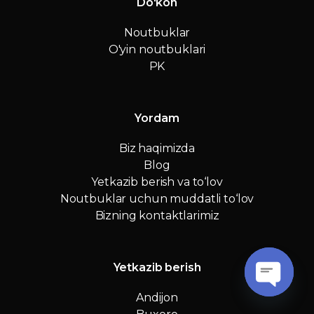
Do'kon
Noutbuklar
O'yin noutbuklari
PK
Yordam
Biz haqimizda
Blog
Yetkazib berish va to‘lov
Noutbuklar uchun muddatli to‘lov
Bizning kontaktlarimiz
Yetkazib berish
Andijon
O