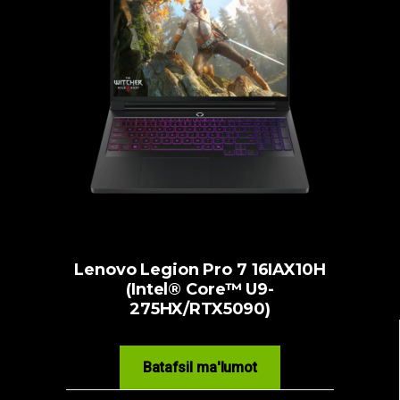
Lenovo Legion Pro 7 16IAX10H
(Intel® Core™ U9-
275HX/RTX5090)
Batafsil ma'lumot