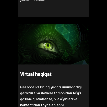
Virtual haqiqat
GeForce RTX’ning yuqori unumdorligi
garnitura va ilovalar tomonidan to‘g‘ri
qo‘llab-quvvatlansa, VR o‘yinlari va
kontentidan foydalanishni