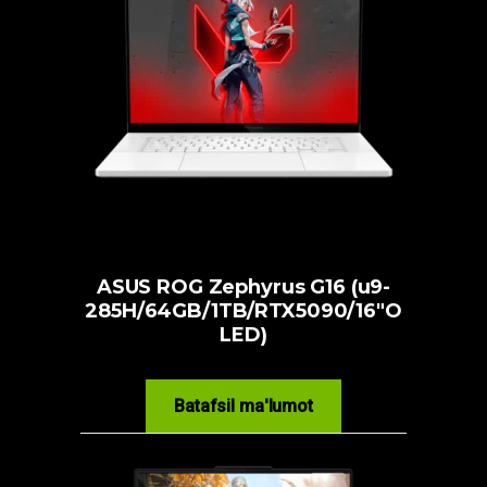
ASUS ROG Zephyrus G16 (u9-
285H/64GB/1TB/RTX5090/16″O
LED)
Batafsil ma'lumot