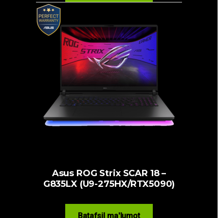
Asus ROG Strix SCAR 18 –
G835LX (U9-275HX/RTX5090)
Batafsil ma'lumot