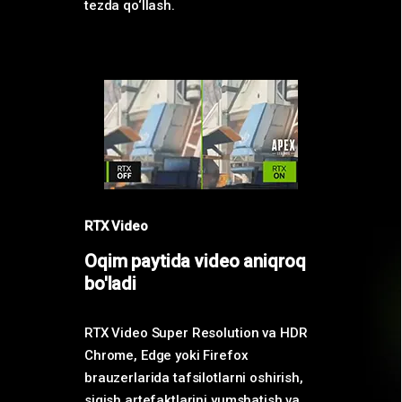
tezda qo‘llash.
RTX Video
Oqim paytida video aniqroq
bo'ladi
RTX Video Super Resolution va HDR
Chrome, Edge yoki Firefox
brauzerlarida tafsilotlarni oshirish,
siqish artefaktlarini yumshatish va