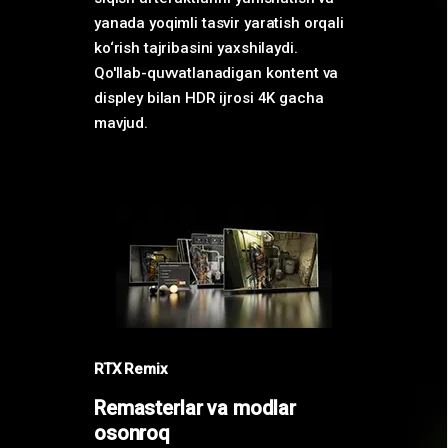
yanada yoqimli tasvir yaratish orqali
ko‘rish tajribasini yaxshilaydi.
Qo'llab-quvvatlanadigan kontent va
displey bilan HDR ijrosi 4K gacha
mavjud.
RTX Remix
Remasterlar va modlar
osonroq