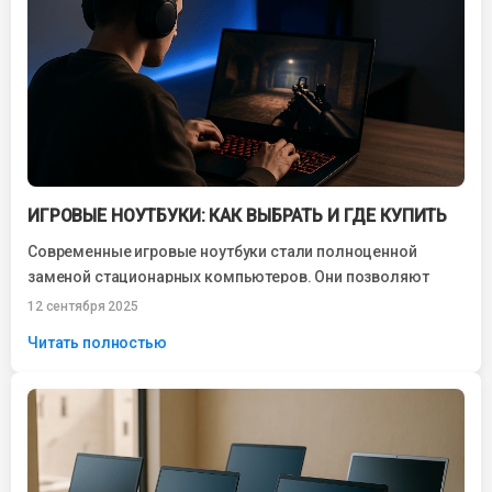
ИГРОВЫЕ НОУТБУКИ: КАК ВЫБРАТЬ И ГДЕ КУПИТЬ
Современные игровые ноутбуки стали полноценной
заменой стационарных компьютеров. Они позволяют
наслаждаться любимыми играми без ограничений, при
12 сентября 2025
этом занимают минимум места...
Читать полностью