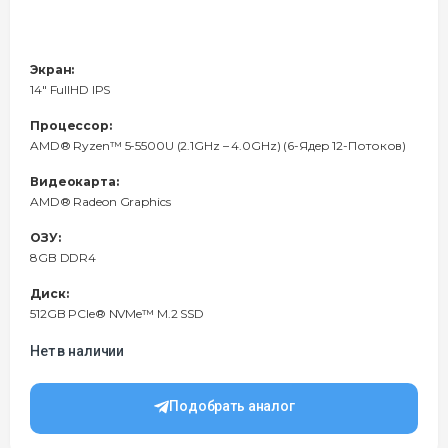
Экран:
14" FullHD IPS
Процессор:
AMD® Ryzen™ 5-5500U (2.1GHz – 4.0GHz) (6-Ядeр 12-Потоков)
Видеокарта:
AMD® Radeon Graphics
ОЗУ:
8GB DDR4
Диск:
512GB PCIe® NVMe™ M.2 SSD
Нет в наличии
Подобрать аналог