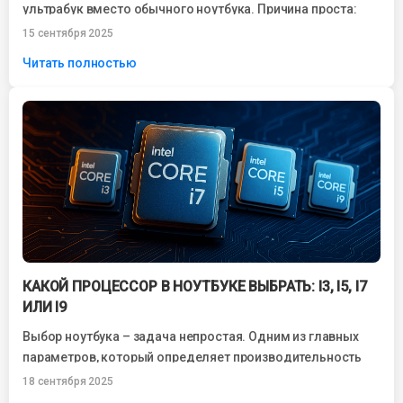
ультрабук вместо обычного ноутбука. Причина проста:
компактные размеры, лёгкий вес, высокая
15 сентября 2025
производительность и...
Читать полностью
КАКОЙ ПРОЦЕССОР В НОУТБУКЕ ВЫБРАТЬ: I3, I5, I7
ИЛИ I9
Выбор ноутбука – задача непростая. Одним из главных
параметров, который определяет производительность
устройства, является процессор. Именно от него зависит,
18 сентября 2025
насколько...