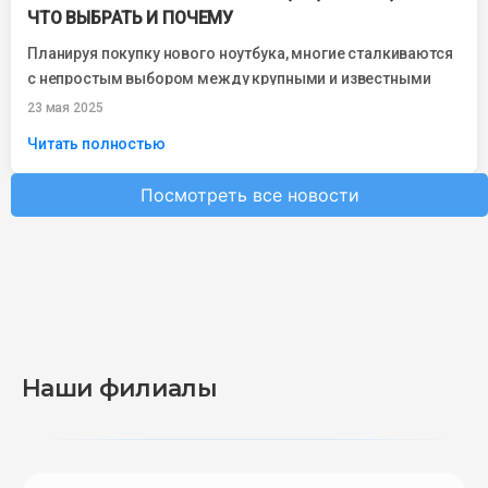
ЧТО ВЫБРАТЬ И ПОЧЕМУ
Планируя покупку нового ноутбука, многие сталкиваются
с непростым выбором между крупными и известными
брендами. Asus, HP, Lenovo и Acer —...
23 мая 2025
Читать полностью
Посмотреть все новости
Наши филиалы