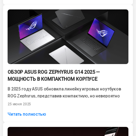
ОБЗОР ASUS ROG ZEPHYRUS G14 2025 —
МОЩНОСТЬ В КОМПАКТНОМ КОРПУСЕ
В 2025 году ASUS обновила линейку игровых ноутбуков
ROG Zephyrus, представив компактную, но невероятно
мощную модель — Zephyrus G14. Это...
25 июня 2025
Читать полностью