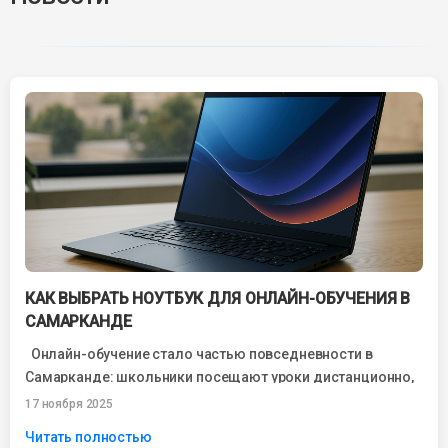
КАК ВЫБРАТЬ НОУТБУК ДЛЯ ОНЛАЙН-ОБУЧЕНИЯ В
САМАРКАНДЕ
Онлайн-обучение стало частью повседневности в
Самарканде: школьники посещают уроки дистанционно,
студенты проходят лекции через Zoom, специалисты
17 ноября 2025
обучаются новым профессиям...
Читать полностью