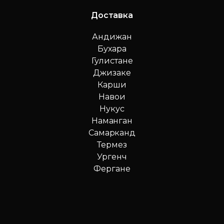
Доставка
Андижан
Бухара
Гулистане
Джизаке
Карши
Навои
Нукус
Наманган
Самарканд
Термез
Ургенч
Фергане