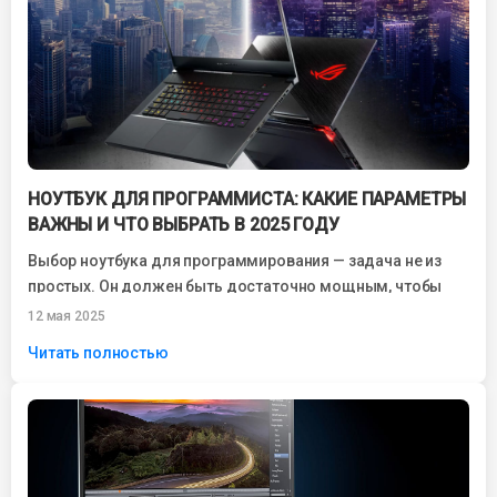
НОУТБУК ДЛЯ ПРОГРАММИСТА: КАКИЕ ПАРАМЕТРЫ
ВАЖНЫ И ЧТО ВЫБРАТЬ В 2025 ГОДУ
Выбор ноутбука для программирования — задача не из
простых. Он должен быть достаточно мощным, чтобы
справляться с компиляцией кода, работой...
12 мая 2025
Читать полностью