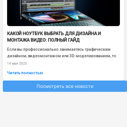
КАКОЙ НОУТБУК ВЫБРАТЬ ДЛЯ ДИЗАЙНА И
МОНТАЖА ВИДЕО: ПОЛНЫЙ ГАЙД
Если вы профессионально занимаетесь графическим
дизайном, видеомонтажом или 3D-моделированием, то
вопрос, какой ноутбук выбрать для дизайна и монтажа
14 мая 2025
видео, становится...
Читать полностью
Посмотреть все новости