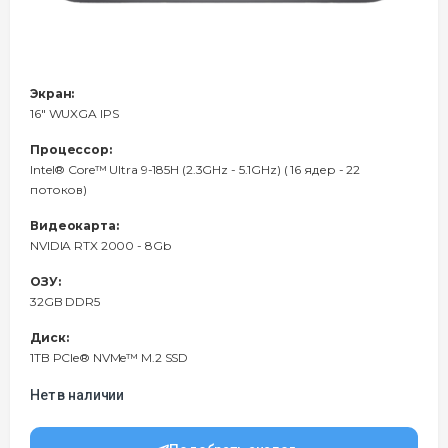
Экран:
16" WUXGA IPS
Процессор:
Intel® Core™ Ultra 9-185H (2.3GHz - 5.1GHz) ( 16 ядер - 22
потоков)
Видеокарта:
NVIDIA RTX 2000 - 8Gb
ОЗУ:
32GB DDR5
Диск:
1TB PCIe® NVMe™ M.2 SSD
Нет в наличии