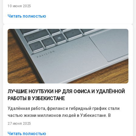
важный инструмент для достижения...
10 июня 2025
Читать полностью
ЛУЧШИЕ НОУТБУКИ HP ДЛЯ ОФИСА И УДАЛЁННОЙ
РАБОТЫ В УЗБЕКИСТАНЕ
Удалённая работа, фриланс и гибридный график стали
частью жизни миллионов людей в Узбекистане. В
условиях постоянной связи, видеозвонков,
27 июня 2025
документооборота и...
Читать полностью