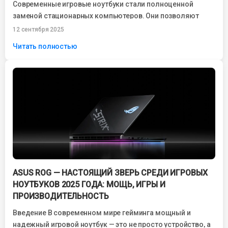
Современные игровые ноутбуки стали полноценной
заменой стационарных компьютеров. Они позволяют
наслаждаться любимыми играми без ограничений, при
12 сентября 2025
этом занимают минимум места...
Читать полностью
ASUS ROG — НАСТОЯЩИЙ ЗВЕРЬ СРЕДИ ИГРОВЫХ
НОУТБУКОВ 2025 ГОДА: МОЩЬ, ИГРЫ И
ПРОИЗВОДИТЕЛЬНОСТЬ
Введение В современном мире гейминга мощный и
надежный игровой ноутбук — это не просто устройство, а