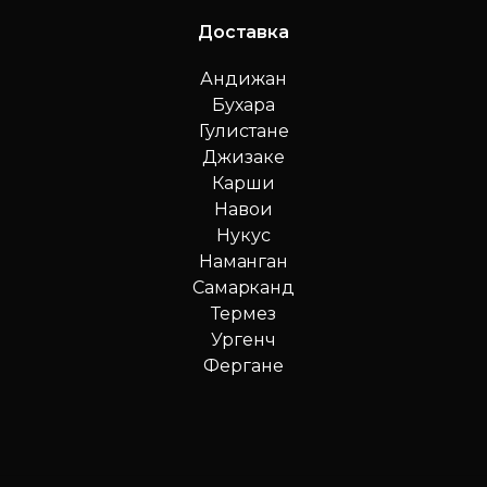
Доставка
Андижан
Бухара
Гулистане
Джизаке
Карши
Навои
Нукус
Наманган
Самарканд
Термез
Ургенч
Фергане