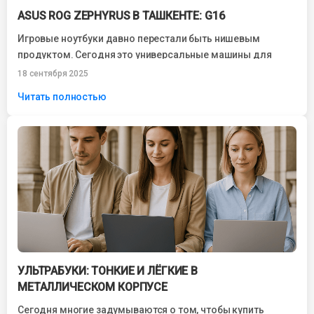
ASUS ROG ZEPHYRUS В ТАШКЕНТЕ: G16
Игровые ноутбуки давно перестали быть нишевым
продуктом. Сегодня это универсальные машины для
геймеров, дизайнеров, программистов и специалистов по
18 сентября 2025
мультимедиа. Серия...
Читать полностью
УЛЬТРАБУКИ: ТОНКИЕ И ЛЁГКИЕ В
МЕТАЛЛИЧЕСКОМ КОРПУСЕ
Сегодня многие задумываются о том, чтобы купить