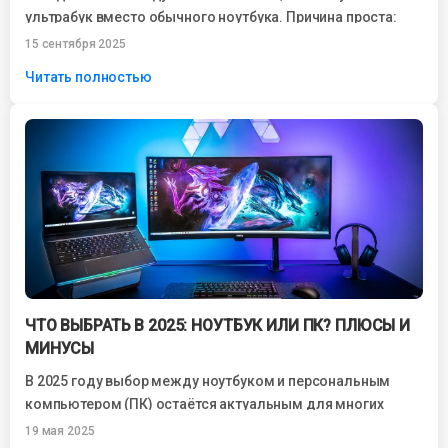
ультрабук вместо обычного ноутбука. Причина проста:
компактные размеры, лёгкий вес, высокая
15 сентября 2025
производительность и...
Читать полностью
ЧТО ВЫБРАТЬ В 2025: НОУТБУК ИЛИ ПК? ПЛЮСЫ И
МИНУСЫ
В 2025 году выбор между ноутбуком и персональным
компьютером (ПК) остаётся актуальным для многих
пользователей. С развитием технологий оба варианта...
19 мая 2025