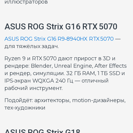
иллюстраторов
ASUS ROG Strix G16 RTX 5070
ASUS ROG Strix G16 R9‑8940HX RTX 5070
—
для тяжёлых задач.
Ryzen 9 и RTX 5070 дают прирост в 3D и
рендере: Blender, Unreal Engine, After Effects
и рендер, симуляции. 32 ГБ RAM, 1 ТБ SSD и
IPS‑экран WQXGA 240 Гц — отличный
рабочий инструмент.
Подойдёт: архитекторы, motion-дизайнеры,
тех-художники
ASUS ROG Strix G18