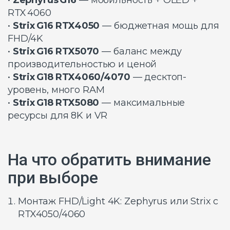
RTX 4060
•
Strix G16 RTX4050
— бюджетная мощь для
FHD/4K
•
Strix G16 RTX5070
— баланс между
производительностью и ценой
•
Strix G18 RTX4060/4070
— десктоп-
уровень, много RAM
•
Strix G18 RTX5080
— максимальные
ресурсы для 8K и VR
На что обратить внимание
при выборе
Монтаж FHD/Light 4K: Zephyrus или Strix с
RTX4050/4060