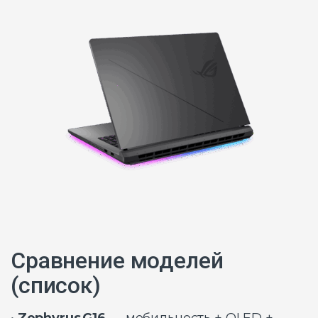
Сравнение моделей
(список)
•
Zephyrus G16
— мобильность + OLED +