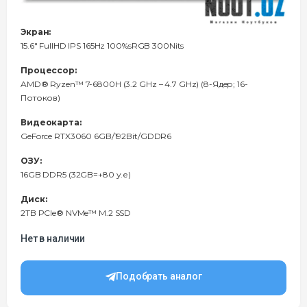
Экран:
15.6" FullHD IPS 165Hz 100%sRGB 300Nits
Процессор:
AMD® Ryzen™ 7-6800H (3.2 GHz – 4.7 GHz) (8-Ядeр; 16-
Потоков)
Видеокарта:
GeForce RTX3060 6GB/192Bit/GDDR6
ОЗУ:
16GB DDR5 (32GB=+80 у.е)
Диск:
2TB PCIe® NVMe™ M.2 SSD
Нет в наличии
Подобрать аналог