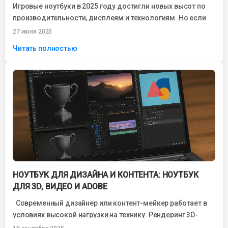
Игровые ноутбуки в 2025 году достигли новых высот по
производительности, дисплеям и технологиям. Но если
вы стоите перед выбором: ASUS...
27 июня 2025
Читать полностью
НОУТБУК ДЛЯ ДИЗАЙНА И КОНТЕНТА: НОУТБУК
ДЛЯ 3D, ВИДЕО И ADOBE
Современный дизайнер или контент-мейкер работает в
условиях высокой нагрузки на технику. Рендеринг 3D-
моделей, монтаж видео в 4K, обработка фотографий...