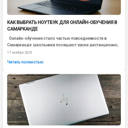
КАК ВЫБРАТЬ НОУТБУК ДЛЯ ОНЛАЙН-ОБУЧЕНИЯ В
САМАРКАНДЕ
Онлайн-обучение стало частью повседневности в
Самарканде: школьники посещают уроки дистанционно,
студенты проходят лекции через Zoom, специалисты
17 ноября 2025
обучаются новым профессиям...
Читать полностью