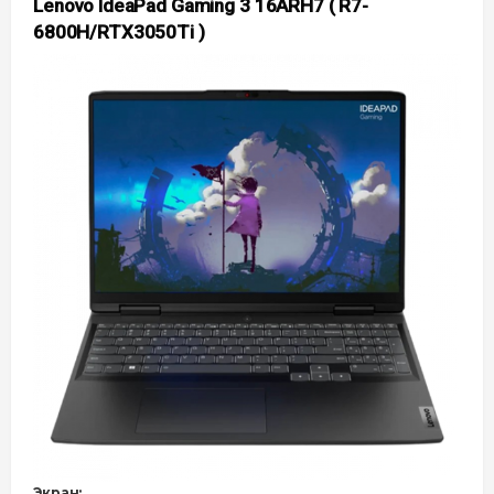
Lenovo IdeaPad Gaming 3 16ARH7 ( R7-
6800H/RTX3050Ti )
Экран: