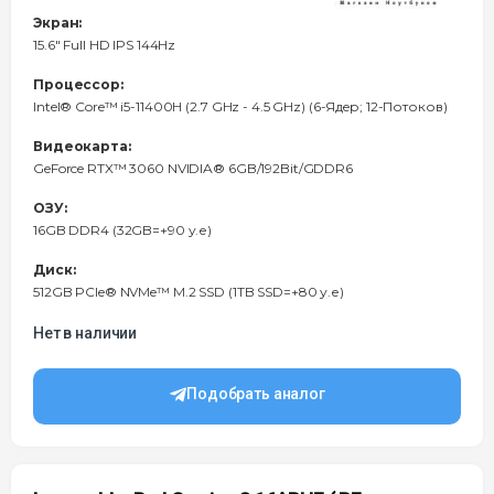
Экран:
15.6″ Full HD IPS 144Hz
Процессор:
Intel® Core™ i5-11400H (2.7 GHz - 4.5 GHz) (6-Ядeр; 12-Потоков)
Видеокарта:
GeForce RTX™ 3060 NVIDIA® 6GB/192Bit/GDDR6
ОЗУ:
16GB DDR4 (32GB=+90 у.е)
Диск:
512GB PCIe® NVMe™ M.2 SSD (1TB SSD=+80 у.е)
Нет в наличии
Подобрать аналог