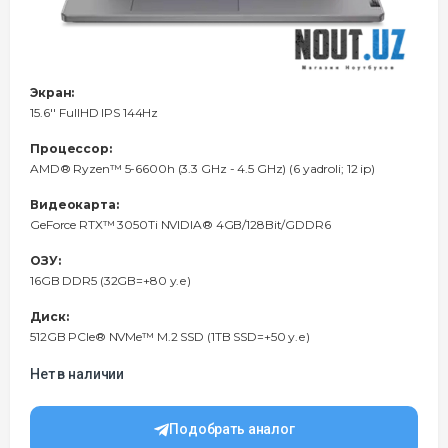
Экран:
15.6'' FullHD IPS 144Hz
Процессор:
AMD® Ryzen™ 5-6600h (3.3 GHz - 4.5 GHz) (6 yadroli; 12 ip)
Видеокарта:
GeForce RTX™ 3050Ti NVIDIA® 4GB/128Bit/GDDR6
ОЗУ:
16GB DDR5 (32GB=+80 у.е)
Диск:
512GB PCIe® NVMe™ M.2 SSD (1TB SSD=+50 у.е)
Нет в наличии
Подобрать аналог