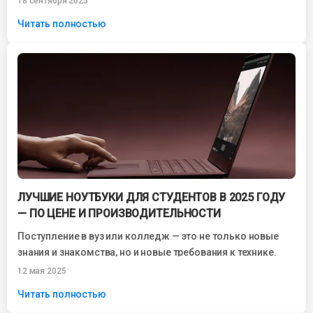
18 сентября 2025
Читать полностью
ЛУЧШИЕ НОУТБУКИ ДЛЯ СТУДЕНТОВ В 2025 ГОДУ
— ПО ЦЕНЕ И ПРОИЗВОДИТЕЛЬНОСТИ
Поступление в вуз или колледж — это не только новые
знания и знакомства, но и новые требования к технике.
Сегодня...
12 мая 2025
Читать полностью