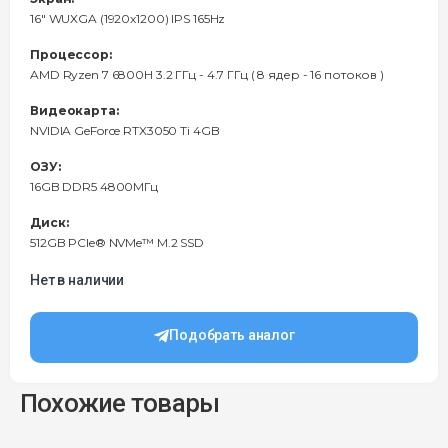
16" WUXGA (1920x1200) IPS 165Hz
Процессор:
AMD Ryzen 7 6800H 3.2 ГГц - 4.7 ГГц ( 8 ядер - 16 потоков )
Видеокарта:
NVIDIA GeForce RTX3050 Ti 4GB
ОЗУ:
16GB DDR5 4800МГц
Диск:
512GB PCIe® NVMe™ M.2 SSD
Нет в наличии
Подобрать аналог
Похожие товары