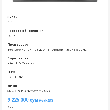
Экран:
15.6"
Частота обновления:
60Hz
Процессор:
Intel Core 7 240H (10 ядер; 16 потоков) (1.8GHz-5.2GHz)
Видеокарта:
Intel UHD Graphics
ОЗУ:
16GB DDR5
Диск:
512GB PCIe® NVMe™ M.2 SSD
9 225 000
сум
750