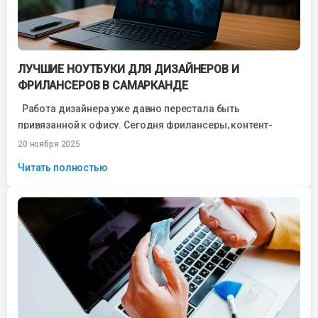
ЛУЧШИЕ НОУТБУКИ ДЛЯ ДИЗАЙНЕРОВ И
ФРИЛАНСЕРОВ В САМАРКАНДЕ
Работа дизайнера уже давно перестала быть
привязанной к офису. Сегодня фрилансеры, контент-
мейкеры, UX/UI-дизайнеры, иллюстраторы и 3D-
20 ноября 2025
специалисты свободно работают из...
Читать полностью