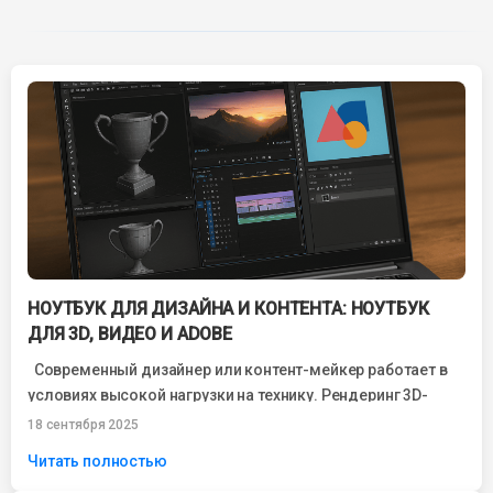
НОУТБУК ДЛЯ ДИЗАЙНА И КОНТЕНТА: НОУТБУК
ДЛЯ 3D, ВИДЕО И ADOBE
Современный дизайнер или контент-мейкер работает в
условиях высокой нагрузки на технику. Рендеринг 3D-
моделей, монтаж видео в 4K, обработка фотографий...
18 сентября 2025
Читать полностью