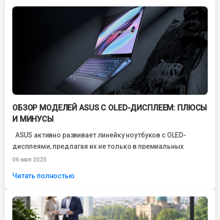
ОБЗОР МОДЕЛЕЙ ASUS С OLED-ДИСПЛЕЕМ: ПЛЮСЫ
И МИНУСЫ
ASUS активно развивает линейку ноутбуков с OLED-
дисплеями, предлагая их не только в премиальных
сериях, но и в доступных моделях....
06 мая 2025
Читать полностью