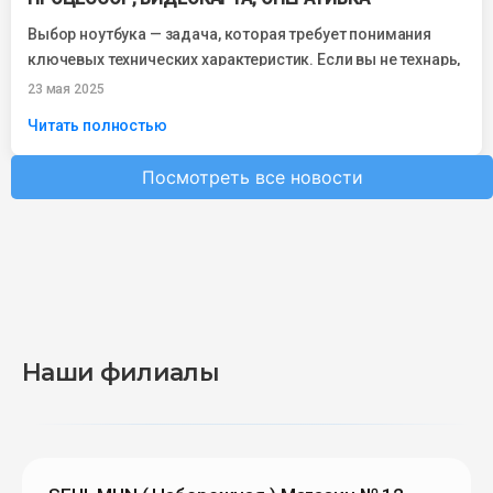
Выбор ноутбука — задача, которая требует понимания
ключевых технических характеристик. Если вы не технарь,
но хотите купить устройство, которое прослужит...
23 мая 2025
Читать полностью
Посмотреть все новости
Наши филиалы