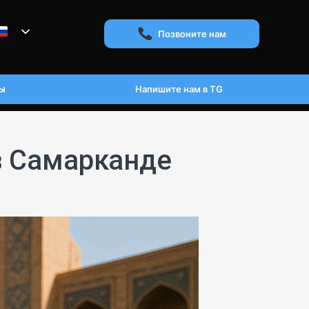
Позвоните нам
ы
Напишите нам в TG
в Самарканде