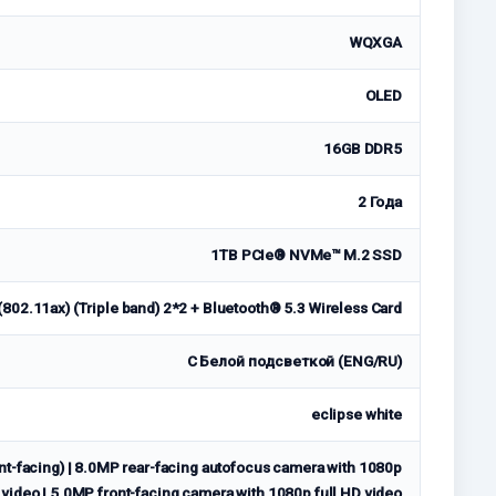
WQXGA
OLED
16GB DDR5
2 Года
1TB PCIe® NVMe™ M.2 SSD
(802.11ax) (Triple band) 2*2 + Bluetooth® 5.3 Wireless Card
С Белой подсветкой (ENG/RU)
eclipse white
nt-facing) | 8.0MP rear-facing autofocus camera with 1080p
 video | 5.0MP front-facing camera with 1080p full HD video