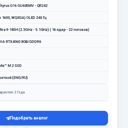
hyrus G16 GU605MV - QR242
 x 1600, WQXGA) OLED 240 Гц
ltra 9-185H (2.3GHz - 5.1GHz) ( 16 ядер - 22 потоков)
DIA RTX4060 8GB/GDDR6
Me™ M.2 SSD
веткой (ENG/RU)
арантия: 2 Года
Подобрать аналог