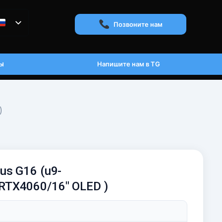
Позвоните нам
ы
Напишите нам в TG
)
us G16 (u9-
TX4060/16" OLED )