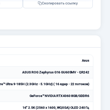
я
Скопировать ссылку
Asus
ASUS ROG Zephyrus G16 GU605MV - QR242
re™ Ultra 9-185H (2.3GHz - 5.1GHz) ( 16 ядер - 22 потоков)
GeForce™ NVIDIA RTX4060 8GB/GDDR6
16" 2.5K (2560 x 1600, WQXGA) OLED 240 Гц