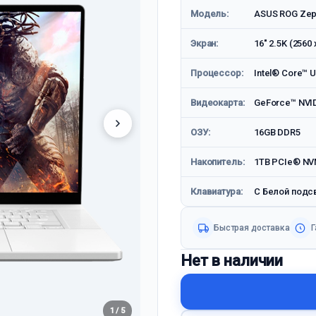
Модель:
ASUS ROG Zep
Экран:
16" 2.5K (2560
Процессор:
Intel® Core™ U
Видеокарта:
GeForce™ NVI
ОЗУ:
16GB DDR5
Накопитель:
1TB PCIe® NV
Клавиатура:
С Белой подс
Быстрая доставка
Г
Нет в наличии
1 / 5