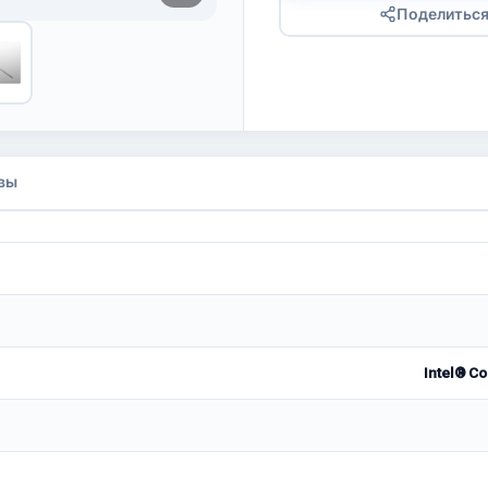
Поделитьс
вы
Intel® Co