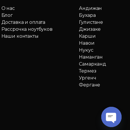
О нас
Андижан
Блог
Бухара
Доставка и оплата
Гулистане
Рассрочка ноутбуков
Джизаке
Наши контакты
Карши
Навои
Нукус
Наманган
Самарканд
Термез
Ургенч
Фергане
O