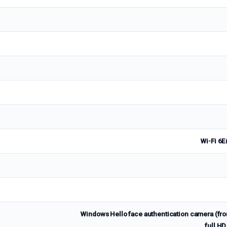
Wi-Fi 6E
Windows Hello face authentication camera (fro
full HD