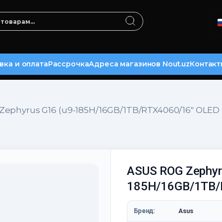
вка и оплата
Рассрочка
Адреса магазинов Nout.uz
Контакт
Zephyrus G16 (u9-185H/16GB/1TB/RTX4060/16″ OLED 
ASUS ROG Zephyr
185H/16GB/1TB/R
Бренд:
Asus