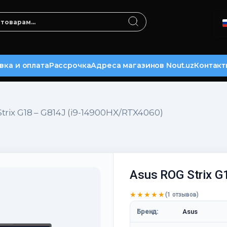
вка и оплата
Рассрочка
Адреса магазинов Nout.uz
Контакт
trix G18 – G814J (i9-14900HX/RTX4060)
Asus ROG Strix G
★★★★★
(1 отзывов)
Бренд:
Asus