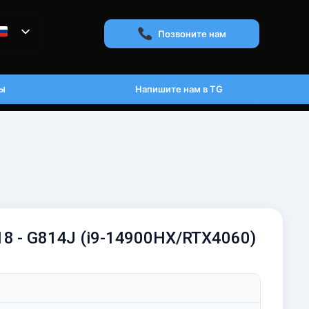
Позвоните нам
ы
Напишите нам в TG
18 - G814J (i9-14900HX/RTX4060)