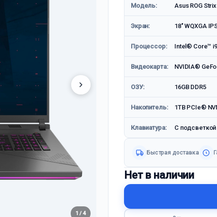
Модель:
Asus ROG Stri
Экран:
18" WQXGA IPS
Процессор:
Intel® Core™ i
Видеокарта:
NVIDIA® GeFor
ОЗУ:
16GB DDR5
Накопитель:
1TB PCIe® NV
Клавиатура:
С подсветкой
Быстрая доставка
Г
Нет в наличии
1 / 4