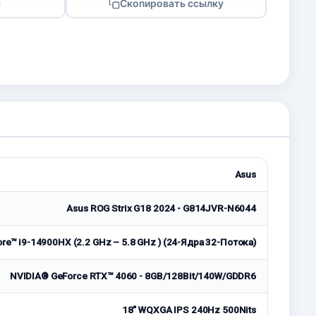
я
Скопировать ссылку
Asus
Asus ROG Strix G18 2024 - G814JVR-N6044
ore™ i9-14900HX (2.2 GHz – 5.8 GHz ) (24-Ядра 32-Потока)
NVIDIA® GeForce RTX™ 4060 - 8GB/128Bit/140W/GDDR6
18" WQXGA IPS 240Hz 500Nits