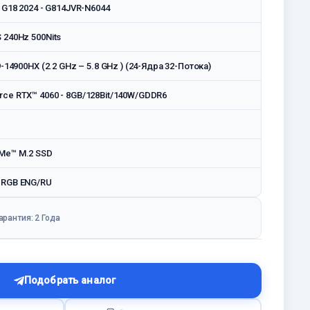
x G18 2024 - G814JVR-N6044
 240Hz 500Nits
9-14900HX (2.2 GHz – 5.8 GHz ) (24-Ядра 32-Потока)
ce RTX™ 4060 - 8GB/128Bit/140W/GDDR6
Me™ M.2 SSD
 RGB ENG/RU
арантия: 2 Годa
Подобрать аналог