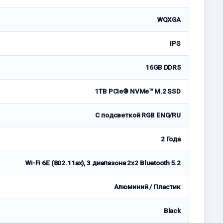
WQXGA
IPS
16GB DDR5
1TB PCIe® NVMe™ M.2 SSD
С подсветкой RGB ENG/RU
2 Годa
Wi-Fi 6E (802.11ax), 3 диапазона 2x2 Bluetooth 5.2
Алюминий / Пластик
Black