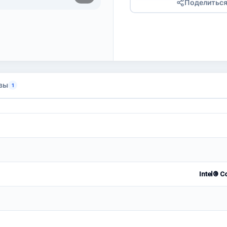
Поделитьс
вы
1
Intel® C